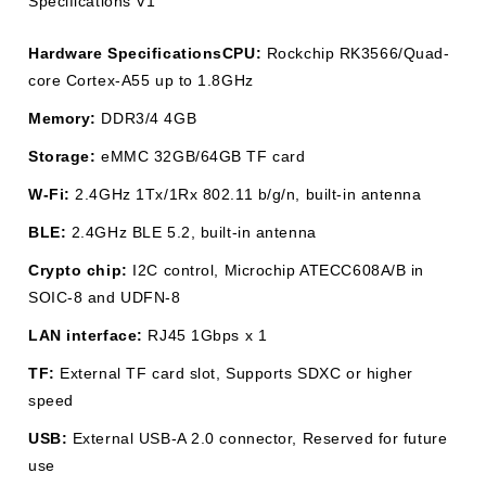
Specifications V1
Hardware Specifications
CPU:
Rockchip RK3566/Quad-
core Cortex-A55 up to 1.8GHz
Memory:
DDR3/4 4GB
Storage:
eMMC 32GB/64GB TF card
W-Fi:
2.4GHz 1Tx/1Rx 802.11 b/g/n, built-in antenna
BLE:
2.4GHz BLE 5.2, built-in antenna
Crypto chip:
I2C control, Microchip ATECC608A/B in
SOIC-8 and UDFN-8
LAN interface:
RJ45 1Gbps x 1
TF:
External TF card slot, Supports SDXC or higher
speed
USB:
External USB-A 2.0 connector, Reserved for future
use