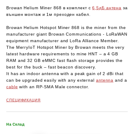
Browan Helium Miner
868
в комплект с
6,5дБ антена
за
външен монтаж и 1м преходен кабел.
Browan Helium Hotspot Miner
868
is the miner from the
manufacturer giant Browan Communications - LoRaWAN
equipment manufacturer and LoRa Alliance Member.
The
MerryIoT Hotspot
Miner by Browan meets the very
latest hardware requirements to mine HNT – a 4 GB
RAM and 32 GB eMMC fast flash storage provides the
best for the buck – fast beacon discovery.
It has an indoor antenna with a peak gain of 2 dBi that
can be upgraded easily with any external
antenna
and a
cable
with an RP-SMA Male connector.
СПЕЦИФИКАЦИЯ
Добави в желани
На Склад