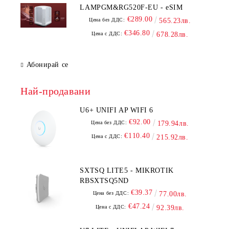
LAMPGM&RG520F-EU - eSIM
€289.00
Цена без ДДС:
565.23лв.
€346.80
Цена с ДДС:
678.28лв.
Абонирай се
Най-продавани
U6+ UNIFI AP WIFI 6
€92.00
Цена без ДДС:
179.94лв.
€110.40
Цена с ДДС:
215.92лв.
SXTSQ LITE5 - MIKROTIK
RBSXTSQ5ND
€39.37
Цена без ДДС:
77.00лв.
€47.24
Цена с ДДС:
92.39лв.