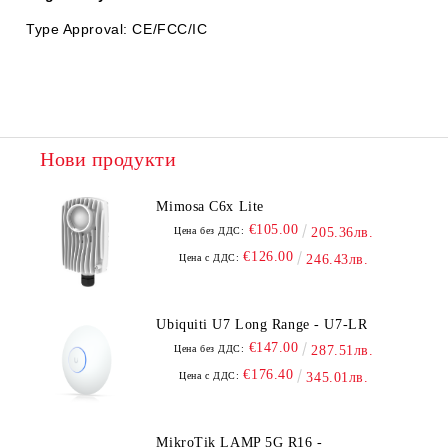
Type Approval: CE/FCC/IC
Нови продукти
Mimosa C6x Lite
€105.00
Цена без ДДС:
205.36лв.
€126.00
Цена с ДДС:
246.43лв.
Ubiquiti U7 Long Range - U7-LR
€147.00
Цена без ДДС:
287.51лв.
€176.40
Цена с ДДС:
345.01лв.
MikroTik LAMP 5G R16 -