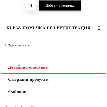
БЪРЗА ПОРЪЧКА БЕЗ РЕГИСТРАЦИЯ
САМО ПОПЪЛНЕТЕ 2 ПОЛЕТА
Оцени продукта
Детайлно описание
Ние ще се свържем с вас в рамките на работния ден.
Свързани продукти
Файлове