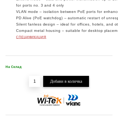
for ports no. 3 and 4 only
VLAN mode
– isolation between PoE ports for enhanc
PD Alive (PoE watchdog)
– automatic restart of unres
Silent fanless design
– ideal for offices, hotels, and 
Compact metal housing
– suitable for desktop placem
СПЕЦИФИКАЦИЯ
Добави в желани
На Склад