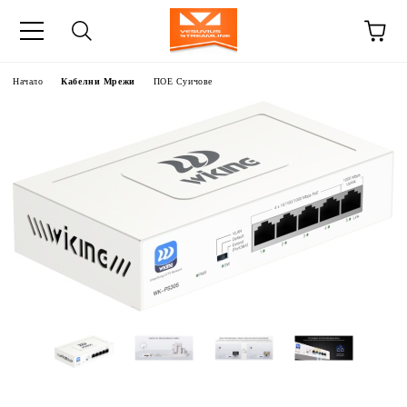
Начало
Кабелни Мрежи
ПОЕ Суичове