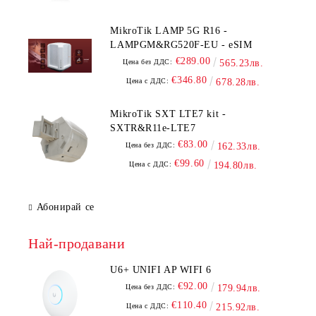
MikroTik LAMP 5G R16 -
LAMPGM&RG520F-EU - eSIM
€289.00
Цена без ДДС:
565.23лв.
€346.80
Цена с ДДС:
678.28лв.
MikroTik SXT LTE7 kit -
SXTR&R11e-LTE7
€83.00
Цена без ДДС:
162.33лв.
€99.60
Цена с ДДС:
194.80лв.
Абонирай се
Най-продавани
U6+ UNIFI AP WIFI 6
€92.00
Цена без ДДС:
179.94лв.
€110.40
Цена с ДДС:
215.92лв.