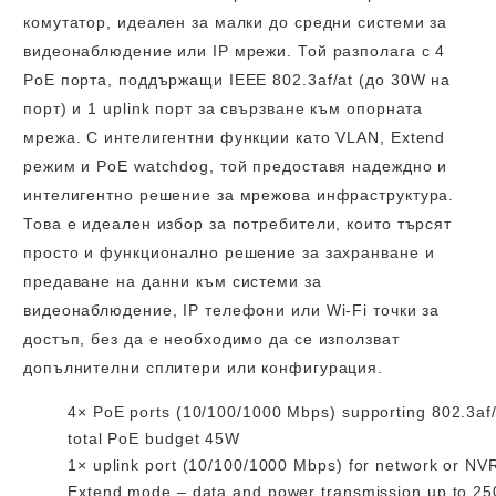
комутатор, идеален за малки до средни системи за
видеонаблюдение или IP мрежи. Той разполага с 4
PoE порта, поддържащи IEEE 802.3af/at (до 30W на
порт) и 1 uplink порт за свързване към опорната
мрежа. С интелигентни функции като VLAN, Extend
режим и PoE watchdog, той предоставя надеждно и
интелигентно решение за мрежова инфраструктура.
Това е идеален избор за потребители, които търсят
просто и функционално решение за захранване и
предаване на данни към системи за
видеонаблюдение, IP телефони или Wi-Fi точки за
достъп, без да е необходимо да се използват
допълнителни сплитери или конфигурация.
4× PoE ports (10/100/1000 Mbps)
supporting 802.3af/
total
PoE budget 45W
1× uplink port (10/100/1000 Mbps)
for network or NV
Extend mode
– data and power transmission up to
25