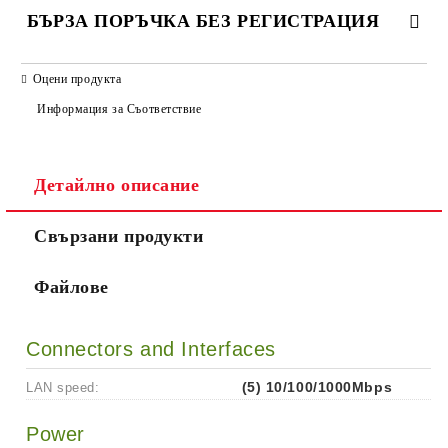
БЪРЗА ПОРЪЧКА БЕЗ РЕГИСТРАЦИЯ
САМО ПОПЪЛНЕТЕ 2 ПОЛЕТА
Оцени продукта
Информация за Съответствие
Детайлно описание
Ние ще се свържем с вас в рамките на работния ден.
Свързани продукти
Файлове
Connectors and Interfaces
LAN speed:
(5) 10/100/1000Mbps
Power