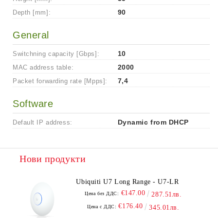
Depth [mm]:
90
General
Switchning capacity [Gbps]:
10
MAC address table:
2000
Packet forwarding rate [Mpps]:
7,4
Software
Default IP address:
Dynamic from DHCP
Нови продукти
Ubiquiti U7 Long Range - U7-LR
€147.00
Цена без ДДС:
287.51лв.
€176.40
Цена с ДДС:
345.01лв.