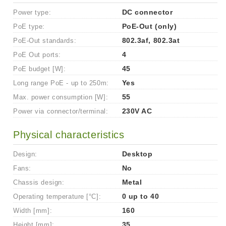
Power type:
DC connector
PoE type:
PoE-Out (only)
PoE-Out standards:
802.3af, 802.3at
PoE Out ports:
4
PoE budget [W]:
45
Long range PoE - up to 250m:
Yes
Max. power consumption [W]:
55
Power via connector/terminal:
230V AC
Physical characteristics
Design:
Desktop
Fans:
No
Chassis design:
Metal
Operating temperature [°C]:
0 up to 40
Width [mm]:
160
Height [mm]:
35