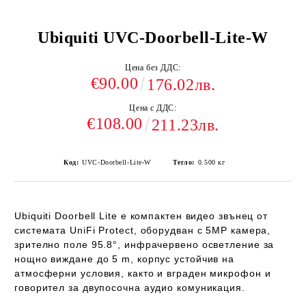
Ubiquiti UVC-Doorbell-Lite-W
Цена без ДДС:
€90.00
176.02лв.
Цена с ДДС:
€108.00
211.23лв.
Код:
UVC-Doorbell-Lite-W
Тегло:
0.500
кг
Ubiquiti Doorbell Lite
е компактен видео звънец от
системата
UniFi Protect
, оборудван с
5MP камера
,
зрително поле
95.8°
, инфрачервено осветление за
нощно виждане до
5 m
, корпус устойчив на
атмосферни условия, както и
вграден микрофон и
говорител
за двупосочна аудио комуникация.