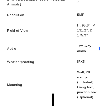
✓
Animals)
5MP
Resolution
H: 95.8°, V:
131.2°, D:
Field of View
175.9°
Two-way
Audio
audio
IPX5
Weatherproofing
Wall, 20°
wedge
(Included)
Mounting
Gang box,
junction box
(Optional)