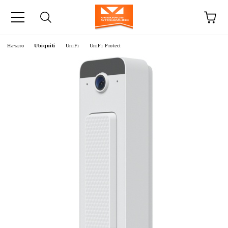
Начало
Ubiquiti
UniFi
UniFi Protect