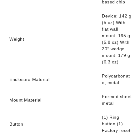
based chip
Device: 142 g
(5 oz) With
flat wall
mount: 165 g
Weight
(5.8 oz) With
20° wedge
mount: 179 g
(6.3 oz)
Polycarbonat
Enclosure Material
e, metal
Formed sheet
Mount Material
metal
(1) Ring
button (1)
Button
Factory reset