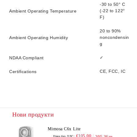
-30 to 50° C
(-22 to 122°
Ambient Operating Temperature
F)
20 to 90%
noncondensin
Ambient Operating Humidity
g
✓
NDAA Compliant
CE, FCC, IC
Certifications
Нови продукти
Mimosa C6x Lite
€105.00
Цена без ДДС:
205.36лв.