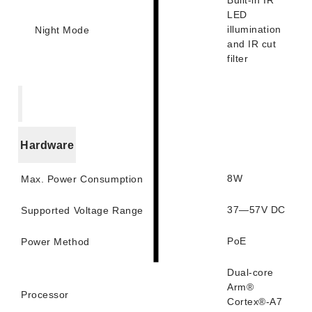
Built-in IR
LED
illumination
Night Mode
and IR cut
filter
Hardware
8W
Max. Power Consumption
37—57V DC
Supported Voltage Range
PoE
Power Method
Dual-core
Arm®
Processor
Cortex®-A7