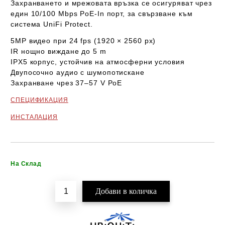
Захранването и мрежовата връзка се осигуряват чрез
един 10/100 Mbps PoE-In порт
, за свързване към
система
UniFi Protect
.
5MP видео при 24 fps
(1920 × 2560 px)
IR нощно виждане до 5 m
IPX5 корпус
, устойчив на атмосферни условия
Двупосочно аудио
с шумопотискане
Захранване чрез 37–57 V PoE
СПЕЦИФИКАЦИЯ
ИНСТАЛАЦИЯ
Добави в желани
На Склад