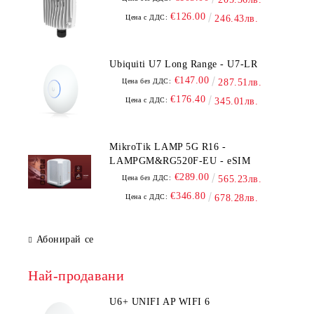
€126.00
Цена с ДДС:
246.43лв.
Ubiquiti U7 Long Range - U7-LR
€147.00
Цена без ДДС:
287.51лв.
€176.40
Цена с ДДС:
345.01лв.
MikroTik LAMP 5G R16 -
LAMPGM&RG520F-EU - eSIM
€289.00
Цена без ДДС:
565.23лв.
€346.80
Цена с ДДС:
678.28лв.
Абонирай се
Най-продавани
U6+ UNIFI AP WIFI 6