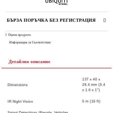
БЪРЗА ПОРЪЧКА БЕЗ РЕГИСТРАЦИЯ
САМО ПОПЪЛНЕТЕ 2 ПОЛЕТА
Оцени продукта
Информация за Съответствие
Детайлно описание
Ние ще се свържем с вас в рамките на работния ден.
137 x 40 x
26.4 mm (5.4
Dimensions
x 1.6 x 1")
5 m (16 ft)
IR Night Vision
Smart Detections (People, Vehicles,