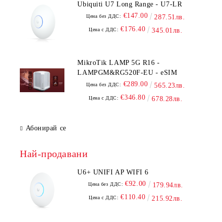
Ubiquiti U7 Long Range - U7-LR
€147.00
Цена без ДДС:
287.51лв.
€176.40
Цена с ДДС:
345.01лв.
MikroTik LAMP 5G R16 -
LAMPGM&RG520F-EU - eSIM
€289.00
Цена без ДДС:
565.23лв.
€346.80
Цена с ДДС:
678.28лв.
Абонирай се
Най-продавани
U6+ UNIFI AP WIFI 6
€92.00
Цена без ДДС:
179.94лв.
€110.40
Цена с ДДС:
215.92лв.