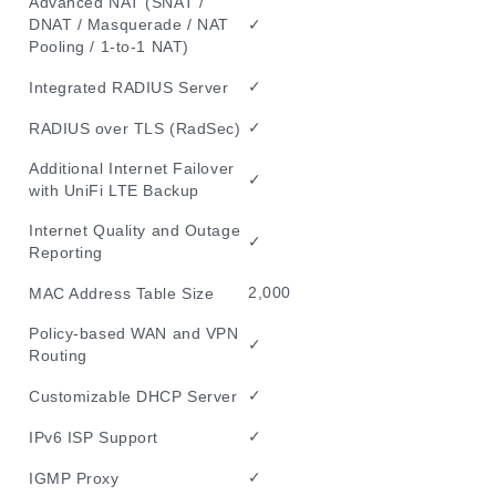
Advanced NAT (SNAT /
✓
DNAT / Masquerade / NAT
Pooling / 1-to-1 NAT)
✓
Integrated RADIUS Server
✓
RADIUS over TLS (RadSec)
Additional Internet Failover
✓
with UniFi LTE Backup
Internet Quality and Outage
✓
Reporting
2,000
MAC Address Table Size
Policy-based WAN and VPN
✓
Routing
✓
Customizable DHCP Server
✓
IPv6 ISP Support
✓
IGMP Proxy