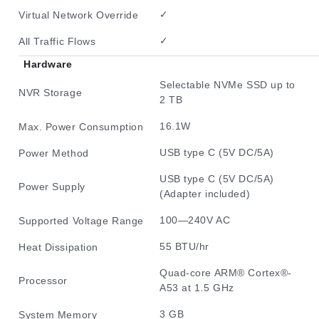
✓
Virtual Network Override
✓
All Traffic Flows
Hardware
Selectable NVMe SSD up to
NVR Storage
2 TB
16.1W
Max. Power Consumption
USB type C (5V DC/5A)
Power Method
USB type C (5V DC/5A)
Power Supply
(Adapter included)
100—240V AC
Supported Voltage Range
55 BTU/hr
Heat Dissipation
Quad-core ARM® Cortex®-
Processor
A53 at 1.5 GHz
3 GB
System Memory