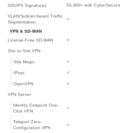
55,000+ with CyberSecure
IDS/IPS Signatures
VLAN/Subnet-based Traffic
✓
Segmentation
VPN & SD-WAN
✓
License-Free SD-WAN
Site-to-Site VPN
✓
Site Magic
✓
IPsec
✓
OpenVPN
VPN Server
Identity Endpoint One-
✓
Click VPN
Teleport Zero-
✓
Configuration VPN