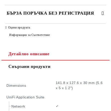
БЪРЗА ПОРЪЧКА БЕЗ РЕГИСТРАЦИЯ
САМО ПОПЪЛНЕТЕ 2 ПОЛЕТА
Оцени продукта
Информация за Съответствие
Детайлно описание
Ние ще се свържем с вас в рамките на работния ден.
Свързани продукти
141.8 x 127.6 x 30 mm (5.6
Dimensions
x 5 x 1.2")
UniFi Application Suite
✓
Network