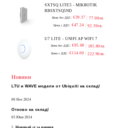
SXTSQ LITE5 - MIKROTIK
RBSXTSQ5ND
€39.37
Цена без ДДС:
77.00лв.
€47.24
Цена с ДДС:
92.39лв.
U7 LITE - UNIFI AP WIFI 7
€95.00
Цена без ДДС:
185.80лв.
€114.00
Цена с ДДС:
222.96лв.
Новини
LTU и WAVE модели от Ubiquiti на склад!
06 Ное 2024
Отново на склад!
05 Юни 2024
Абонирай се за новини