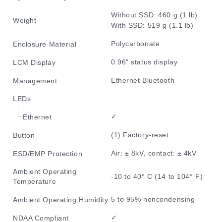
Without SSD: 460 g (1 lb)
Weight
With SSD: 519 g (1.1 lb)
Polycarbonate
Enclosure Material
0.96" status display
LCM Display
Ethernet Bluetooth
Management
LEDs
✓
Ethernet
(1) Factory-reset
Button
Air: ± 8kV, contact: ± 4kV
ESD/EMP Protection
Ambient Operating
-10 to 40° C (14 to 104° F)
Temperature
5 to 95% noncondensing
Ambient Operating Humidity
✓
NDAA Compliant