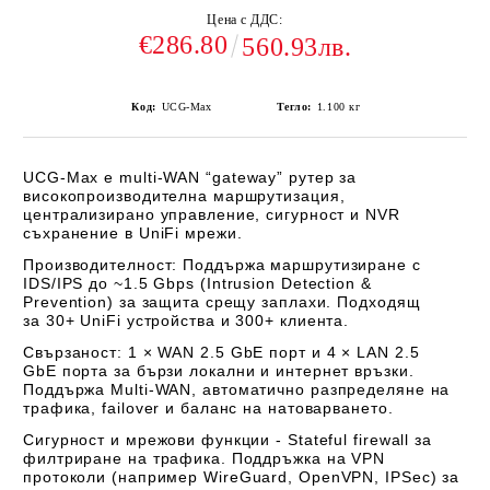
Цена с ДДС:
€286.80
560.93лв.
Код:
UCG-Max
Тегло:
1.100
кг
UCG‑Max
е multi-WAN “gateway” рутер за
високопроизводителна маршрутизация,
централизирано управление, сигурност и NVR
съхранение в UniFi мрежи.
Производителност:
Поддържа
маршрутизиране с
IDS/IPS до ~1.5 Gbps
(Intrusion Detection &
Prevention) за защита срещу заплахи. Подходящ
за
30+ UniFi устройства
и
300+ клиента.
Свързаност:
1 ×
WAN 2.5 GbE
порт и 4 ×
LAN 2.5
GbE
порта за бързи локални и интернет връзки.
Поддържа
Multi-WAN
, автоматично разпределяне на
трафика, failover и баланс на натоварването.
Сигурност и мрежови функции - Stateful firewall
за
филтриране на трафика. Поддръжка на
VPN
протоколи
(например WireGuard, OpenVPN, IPSec) за