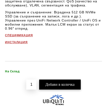
защитена отдалечена свързаност. QoS (качество на
обслужване), VLAN, сегментация на трафика.
Управление и съхранение
: Вградена
512 GB NVMe
SSD
(за съхранение на записи, лога и др.).
Управление през
UniFi Network Controller / UniFi OS
и
мобилни приложения. Малък
LCM екран за статус
от
0.96
″
отпред.
СПЕЦИФИКАЦИЯ
ИНСТАЛАЦИЯ
Добави в желани
На Склад