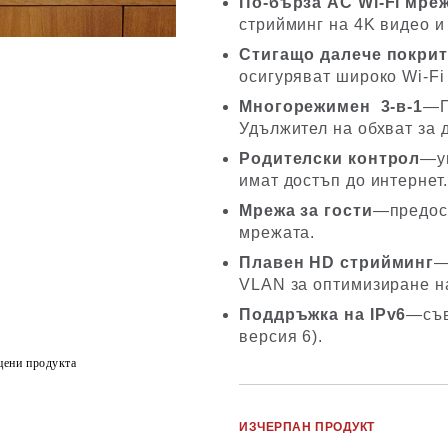
По-бърза AC Wi-Fi мре
стрийминг на 4K видео и
Стигащо далече покри
осигуряват широко Wi-Fi
Многорежимен 3-в-1
—П
Удължител на обхват за 
Родителски контрол
—уп
имат достъп до интернет.
Мрежа за гости
—предост
мрежата.
Плавен HD стрийминг
—
VLAN за оптимизиране на
Поддръжка на IPv6
—съв
версия 6).
цени продукта
ИЗЧЕРПАН ПРОДУКТ