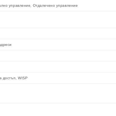
кално управление, Отдалечено управление
адреси
за достъп, WISP