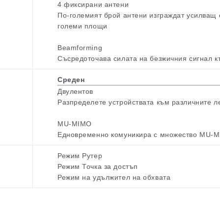
4 фиксирани антени
По-големият брой антени изграждат усилващ с
големи площи
Beamforming
Съсредоточава силата на безжичния сигнал къ
Среден
Двулентов
Разпределете устройствата към различните л
MU-MIMO
Едновременно комуникира с множество MU-M
Режим Рутер
Режим Точка за достъп
Режим на удължител на обхвата