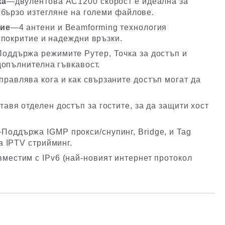
жа
—двулентова AC1200 скорост е идеална за
 бързо изтегляне на големи файлове.
тие
—4 антени и Beamforming технология
 покритие и надеждни връзки.
оддържа режимите Рутер, Точка за достъп и
допълнителна гъвкавост.
равлява кога и как свързаните достъп могат да
авя отделен достъп за гостите, за да защити хост
Поддържа IGMP прокси/снупинг, Bridge, и Tag
 IPTV стрийминг.
местим с IPv6 (най-новият интернет протокол
Добави в желани