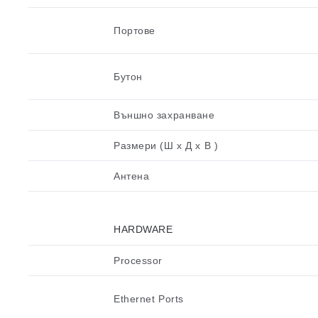
Портове
Бутон
Външно захранване
Размери (Ш x Д x В )
Антена
HARDWARE
Processor
Ethernet Ports