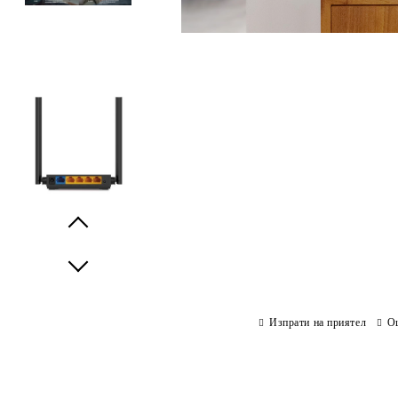
Prev
Next
Изпрати на приятел
О