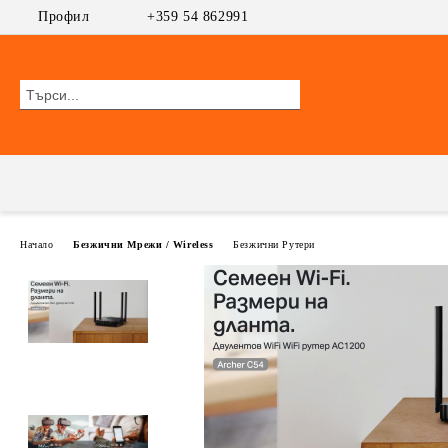
Профил
+359 54 862991
Начало
Безжични Мрежи / Wireless
Безжични Рутери