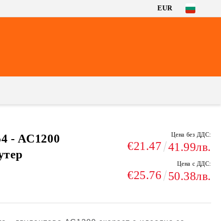
EUR
Цена без ДДС:
4 - AC1200
€21.47
41.99лв.
утер
Цена с ДДС:
€25.76
50.38лв.