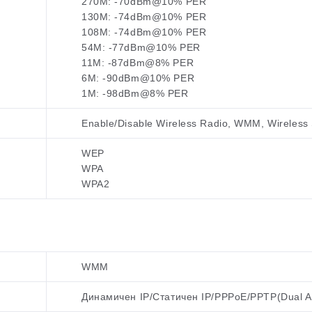
270M: -70dBm@10% PER
130M: -74dBm@10% PER
108M: -74dBm@10% PER
54M: -77dBm@10% PER
11M: -87dBm@8% PER
6M: -90dBm@10% PER
1M: -98dBm@8% PER
Enable/Disable Wireless Radio, WMM, Wireless S
WEP
WPA
WPA2
WMM
Динамичен IP/Статичен IP/PPPoE/PPTP(Dual A