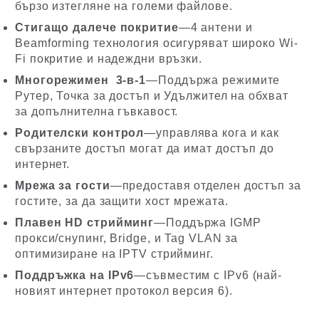
бързо изтегляне на големи файлове.
Стигащо далече покритие
—4 антени и
Beamforming технология осигуряват широко Wi-
Fi покритие и надеждни връзки.
Многорежимен 3-в-1
—Поддържа режимите
Рутер, Точка за достъп и Удължител на обхват
за допълнителна гъвкавост.
Родителски контрол
—управлява кога и как
свързаните достъп могат да имат достъп до
интернет.
Мрежа за гости
—предоставя отделен достъп за
гостите, за да защити хост мрежата.
Плавен HD стрийминг
—Поддържа IGMP
прокси/снупинг, Bridge, и Tag VLAN за
оптимизиране на IPTV стрийминг.
Поддръжка на IPv6
—съвместим с IPv6 (най-
новият интернет протокол версия 6).