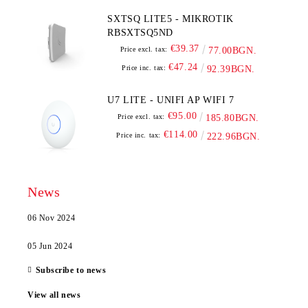
SXTSQ LITE5 - MIKROTIK
RBSXTSQ5ND
€39.37
Price excl. tax:
77.00BGN.
€47.24
Price inc. tax:
92.39BGN.
U7 LITE - UNIFI AP WIFI 7
€95.00
Price excl. tax:
185.80BGN.
€114.00
Price inc. tax:
222.96BGN.
News
06 Nov 2024
05 Jun 2024
Subscribe to news
View all news