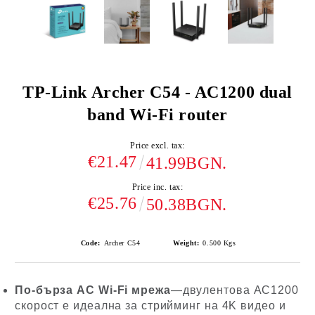
TP-Link Archer C54 - AC1200 dual
band Wi-Fi router
Price excl. tax:
€21.47
41.99BGN.
Price inc. tax:
€25.76
50.38BGN.
Code:
Archer C54
Weight:
0.500
Kgs
По-бърза AC Wi-Fi мрежа
—двулентова AC1200
скорост е идеална за стрийминг на 4K видео и