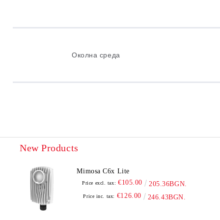
Околна среда
New Products
Mimosa C6x Lite
€105.00
Price excl. tax:
205.36BGN.
€126.00
Price inc. tax:
246.43BGN.