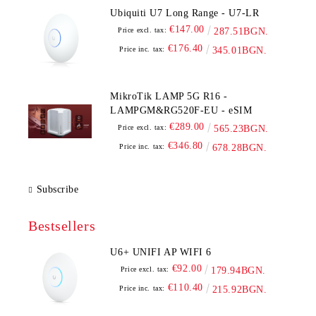
Ubiquiti U7 Long Range - U7-LR
€147.00
Price excl. tax:
287.51BGN.
€176.40
Price inc. tax:
345.01BGN.
MikroTik LAMP 5G R16 -
LAMPGM&RG520F-EU - eSIM
€289.00
Price excl. tax:
565.23BGN.
€346.80
Price inc. tax:
678.28BGN.
Subscribe
Bestsellers
U6+ UNIFI AP WIFI 6
€92.00
Price excl. tax:
179.94BGN.
€110.40
Price inc. tax:
215.92BGN.