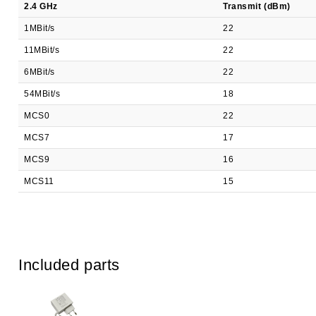
2.4 GHz
Transmit (dBm)
1MBit/s
22
11MBit/s
22
6MBit/s
22
54MBit/s
18
MCS0
22
MCS7
17
MCS9
16
MCS11
15
Included parts