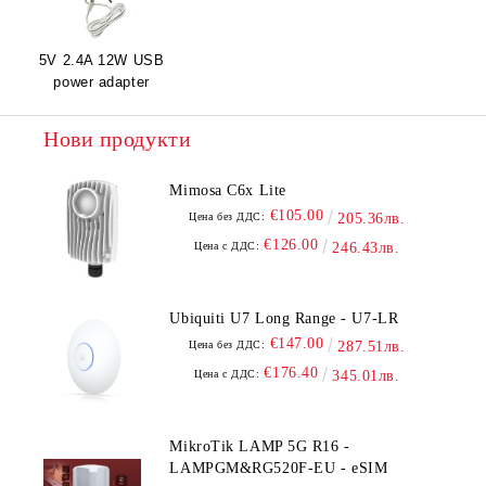
5V 2.4A 12W USB
power adapter
Нови продукти
Mimosa C6x Lite
€105.00
Цена без ДДС:
205.36лв.
€126.00
Цена с ДДС:
246.43лв.
Ubiquiti U7 Long Range - U7-LR
€147.00
Цена без ДДС:
287.51лв.
€176.40
Цена с ДДС:
345.01лв.
MikroTik LAMP 5G R16 -
LAMPGM&RG520F-EU - eSIM