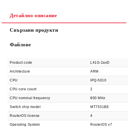
Детайлно описание
Ние ще се свържем с вас в рамките на работния ден.
Свързани продукти
Файлове
Product code
L41G-2axD
Architecture
ARM
CPU
IPQ-5010
CPU core count
2
CPU nominal frequency
800 MHz
Switch chip model
MT7531BE
RouterOS license
4
Operating System
RouterOS v7