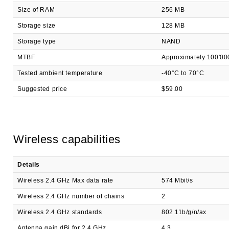
Size of RAM
256 MB
Storage size
128 MB
Storage type
NAND
MTBF
Approximately 100'00
Tested ambient temperature
-40°C to 70°C
Suggested price
$59.00
Wireless capabilities
Details
Wireless 2.4 GHz Max data rate
574 Mbit/s
Wireless 2.4 GHz number of chains
2
Wireless 2.4 GHz standards
802.11b/g/n/ax
Antenna gain dBi for 2.4 GHz
4.3