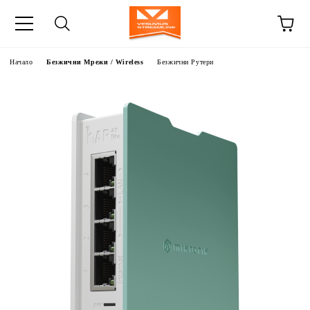
Начало
Безжични Мрежи / Wireless
Безжични Рутери