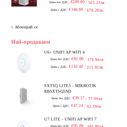
€289.00
Цена без ДДС:
565.23лв.
€346.80
Цена с ДДС:
678.28лв.
Абонирай се
Най-продавани
U6+ UNIFI AP WIFI 6
€92.00
Цена без ДДС:
179.94лв.
€110.40
Цена с ДДС:
215.92лв.
SXTSQ LITE5 - MIKROTIK
RBSXTSQ5ND
€39.37
Цена без ДДС:
77.00лв.
€47.24
Цена с ДДС:
92.39лв.
U7 LITE - UNIFI AP WIFI 7
€95.00
Цена без ДДС:
185.80лв.