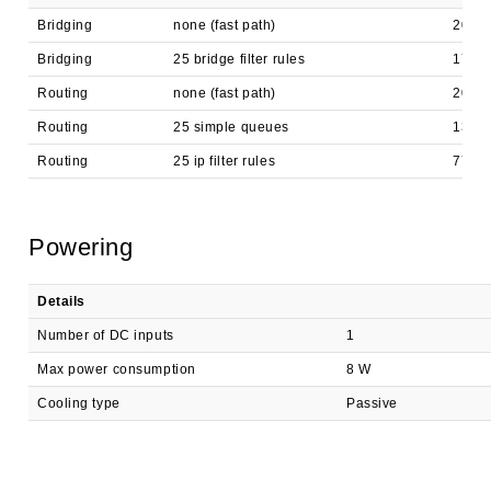
Bridging
none (fast path)
202.8
Bridging
25 bridge filter rules
173.9
Routing
none (fast path)
202.8
Routing
25 simple queues
137.4
Routing
25 ip filter rules
77.9
Powering
Details
Number of DC inputs
1
Max power consumption
8 W
Cooling type
Passive