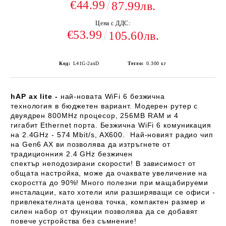
€44.99
87.99лв.
Цена с ДДС:
€53.99
105.60лв.
Код:
L41G-2axD
Тегло:
0.300
кг
hAP ax lite -
най-новата WiFi 6 безжична
технология в бюджетен вариант. Модерен рутер с
двуядрен
800MHz
процесор, 256MB RAM и 4
гигабит Ethernet порта. Безжична
WiFi 6
комуникация
на 2.4GHz -
574 Mbit/s, AX600
.
Най-новият радио чип
на
Gen6 AX
ви позволява да изтръгнете от
традиционния
2.4 GHz
безжичен
спектър неподозирани скорости! В зависимост от
общата настройка, може да очаквате увеличение на
скоростта до 90%! Много полезни при мащабируеми
инсталации, като хотели или разширяващи се офиси -
привлекателната ценова точка, компактен размер и
силен набор от функции позволява да се добавят
повече устройства без съмнение!