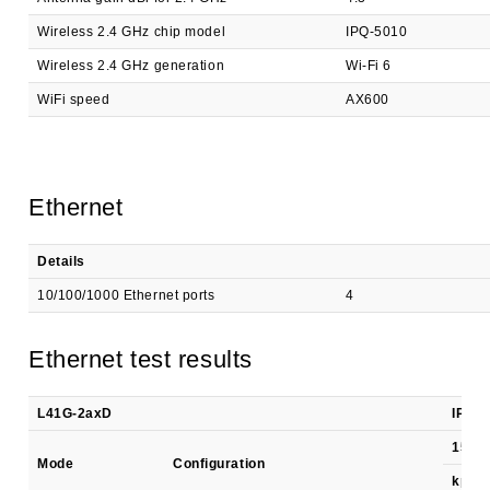
Wireless 2.4 GHz chip model
IPQ-5010
Wireless 2.4 GHz generation
Wi-Fi 6
WiFi speed
AX600
Ethernet
Details
10/100/1000 Ethernet ports
4
Ethernet test results
L41G-2axD
IPQ-5
1518 
Mode
Configuration
kpps