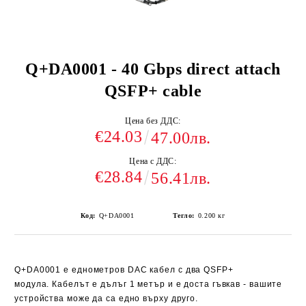
Q+DA0001 - 40 Gbps direct attach
QSFP+ cable
Цена без ДДС:
€24.03
47.00лв.
Цена с ДДС:
€28.84
56.41лв.
Код:
Q+DA0001
Тегло:
0.200
кг
Q+DA0001
е еднометров DAC кабел с два
QSFP+
модула. Кабелът е дълъг 1 метър и е доста гъвкав - вашите
устройства може да са едно върху друго.