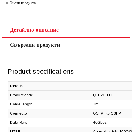
Оцени продукта
Детайлно описание
Ние ще се свържем с вас в рамките на работния ден.
Свързани продукти
Product specifications
Details
Product code
Q+DA0001
Cable length
1m
Connector
QSFP+ to QSFP+
Data Rate
40Gbps
MTBF
Approximately 100'00