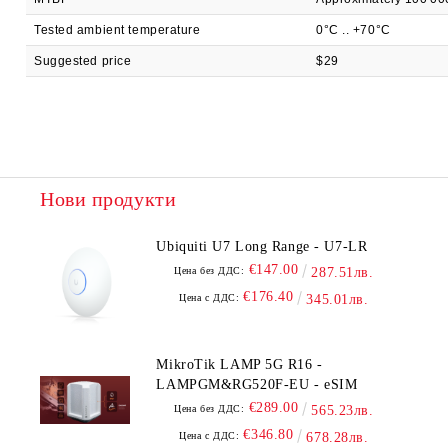
Tested ambient temperature
0°C .. +70°C
Suggested price
$29
Нови продукти
Ubiquiti U7 Long Range - U7-LR
€147.00
Цена без ДДС:
287.51лв.
€176.40
Цена с ДДС:
345.01лв.
MikroTik LAMP 5G R16 -
LAMPGM&RG520F-EU - eSIM
€289.00
Цена без ДДС:
565.23лв.
€346.80
Цена с ДДС:
678.28лв.