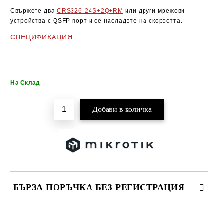
Свържете два
CRS326-24S+2Q+RM
или други мрежови
устройства с QSFP порт и се насладете на скоростта.
СПЕЦИФИКАЦИЯ
Добави в желани
На Склад
БЪРЗА ПОРЪЧКА БЕЗ РЕГИСТРАЦИЯ
САМО ПОПЪЛНЕТЕ 2 ПОЛЕТА