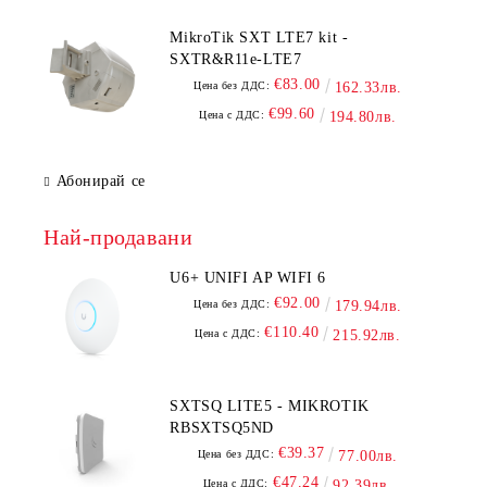
MikroTik SXT LTE7 kit -
SXTR&R11e-LTE7
€83.00
Цена без ДДС:
162.33лв.
€99.60
Цена с ДДС:
194.80лв.
Абонирай се
Най-продавани
U6+ UNIFI AP WIFI 6
€92.00
Цена без ДДС:
179.94лв.
€110.40
Цена с ДДС:
215.92лв.
SXTSQ LITE5 - MIKROTIK
RBSXTSQ5ND
€39.37
Цена без ДДС:
77.00лв.
€47.24
Цена с ДДС:
92.39лв.