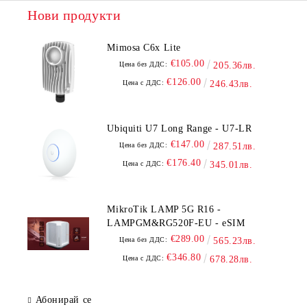
Нови продукти
Mimosa C6x Lite
€105.00
Цена без ДДС:
205.36лв.
€126.00
Цена с ДДС:
246.43лв.
Ubiquiti U7 Long Range - U7-LR
€147.00
Цена без ДДС:
287.51лв.
€176.40
Цена с ДДС:
345.01лв.
MikroTik LAMP 5G R16 -
LAMPGM&RG520F-EU - eSIM
€289.00
Цена без ДДС:
565.23лв.
€346.80
Цена с ДДС:
678.28лв.
Абонирай се