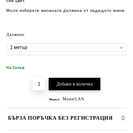
сив
цвят.
Моля изберете желаната дължина от падащото меню.
Дължина:
Добави в желани
На Склад
MasterLAN
Марка:
БЪРЗА ПОРЪЧКА БЕЗ РЕГИСТРАЦИЯ