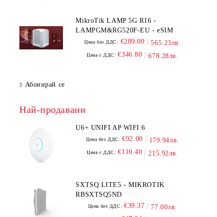
MikroTik LAMP 5G R16 -
LAMPGM&RG520F-EU - eSIM
€289.00
Цена без ДДС:
565.23лв.
€346.80
Цена с ДДС:
678.28лв.
Абонирай се
Най-продавани
U6+ UNIFI AP WIFI 6
€92.00
Цена без ДДС:
179.94лв.
€110.40
Цена с ДДС:
215.92лв.
SXTSQ LITE5 - MIKROTIK
RBSXTSQ5ND
€39.37
Цена без ДДС:
77.00лв.