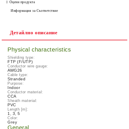
САМО ПОПЪЛНЕТЕ 2 ПОЛЕТА
Оцени продукта
Информация за Съответствие
Детайлно описание
Ние ще се свържем с вас в рамките на работния ден.
Physical characteristics
Shielding type:
FTP (F/UTP)
Conductor wire gauge:
AWG26
Cable type:
Stranded
Purpose:
Indoor
Conductor material:
CCA
Sheath material:
PVC
Length [m]:
1, 3, 5
Color:
Grey
General