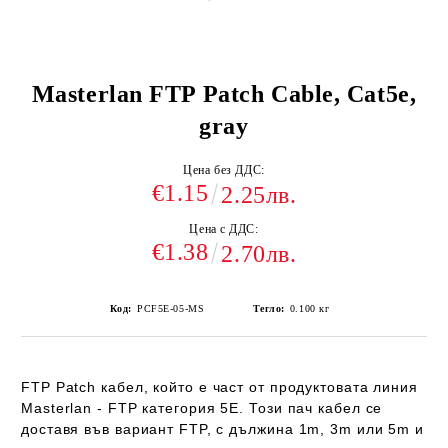
Masterlan FTP Patch Cable, Cat5e,
gray
Цена без ДДС:
€1.15
2.25лв.
Цена с ДДС:
€1.38
2.70лв.
Код:
PCF5E-05-MS
Тегло:
0.100
кг
FTP Patch кабел
, който е част от продуктовата линия
Masterlan -
FTP категория 5E
. Този пач кабел се
доставя във вариант FTP, с дължина
1m, 3m или 5m
и