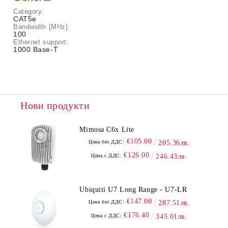
Category:
CAT5e
Bandwidth [MHz]:
100
Ethernet support:
1000 Base-T
Нови продукти
Mimosa C6x Lite
€105.00
Цена без ДДС:
205.36лв.
€126.00
Цена с ДДС:
246.43лв.
Ubiquiti U7 Long Range - U7-LR
€147.00
Цена без ДДС:
287.51лв.
€176.40
Цена с ДДС:
345.01лв.