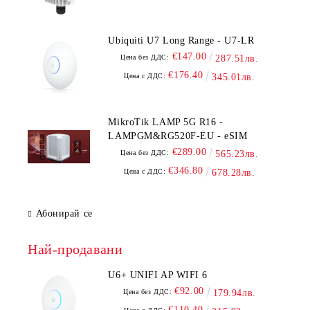
Ubiquiti U7 Long Range - U7-LR
€147.00
Цена без ДДС:
287.51лв.
€176.40
Цена с ДДС:
345.01лв.
MikroTik LAMP 5G R16 -
LAMPGM&RG520F-EU - eSIM
€289.00
Цена без ДДС:
565.23лв.
€346.80
Цена с ДДС:
678.28лв.
Абонирай се
Най-продавани
U6+ UNIFI AP WIFI 6
€92.00
Цена без ДДС:
179.94лв.
€110.40