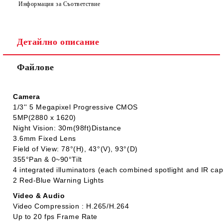
Информация за Съответствие
Детайлно описание
Ние ще се свържем с вас в рамките на работния ден.
Файлове
Camera
1/3'' 5 Megapixel Progressive CMOS
5MP(2880 x 1620)
Night Vision: 30m(98ft)Distance
3.6mm Fixed Lens
Field of View: 78°(H), 43°(V), 93°(D)
355°Pan & 0~90°Tilt
4 integrated illuminators (each combined spotlight and IR capa
2 Red-Blue Warning Lights
Video & Audio
Video Compression : H.265/H.264
Up to 20 fps Frame Rate