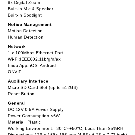
8x Digital Zoom
Built-in Mic & Speaker
Built-in Spotlight
Notice Management
Motion Detection
Human Detection
Network
1 x 100Mbps Ethernet Port
Wi-Fi:IEEE802.11b/g/n/ax
Imou App: iOS, Android
ONVIF
Auxiliary Interface
Micro SD Card Slot (up to 512GB)
Reset Button
General
DC 12V 0.5A Power Supply
Power Consumption:<6W
Material: Plastic
Working Environment: -30°C~+50°C, Less Than 95%RH
Dimensions: 126 × 159× 196 mm (4.96× 6.26 × 7.72 inch)