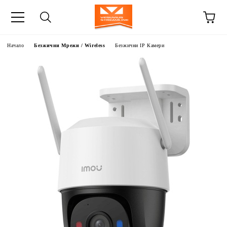
Начало
Безжични Мрежи / Wireless
Безжични IP Камери