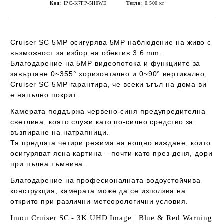
Код:
IPC-K7FP-5H0WE
Тегло:
0.500
кг
Cruiser SC 5MP
осигурява 5MP наблюдение на живо с
възможност за избор на обектив 3.6 mm.
Благодарение на 5MP видеопотока и функциите за
завъртане
0~355° хоризонтално
и
0~90° вертикално
,
Cruiser SC 5MP гарантира, че всеки ъгъл на дома ви
е напълно покрит.
Камерата поддържа
червено-синя предупредителна
светлина
, която служи като по-силно средство за
възпиране на натрапници.
Тя предлага
четири режима на нощно виждане
, които
осигуряват ясна картина – почти като през деня, дори
при пълна тъмнина.
Благодарение на
професионалната водоустойчива
конструкция
, камерата може да се използва на
открито при различни метеорологични условия.
Imou Cruiser SC - 3K UHD Image | Blue & Red Warning