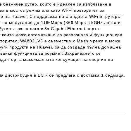
е безжичен рутер, който е идеален за използване в
а в мостов режим или като Wi-Fi повторител за
р на Huawei. С поддръжка на стандарта WiFi 5, рутерът
т на модулация до
1166Mbps
(866 Mbps в 5GHz лента и
Рутерът разполага с
3x Gigabit
Ethernet порта
от които може автоматично да разпознава и функционира
вторител, WA8021V5 е съвместим с Mesh мрежи и може
руги продукти на Huawei, за да създаде пълна домашна
явайки функцията за
роуминг
. Захранването се
адаптер, а максималната консумация на енергия на
а дистрибуция в ЕС и се предлага с доставка 1 седмица.
Добави в желани