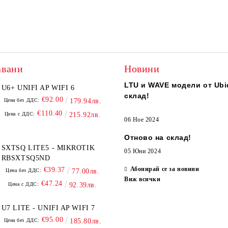
авани
Новини
LTU и WAVE модели от Ubiq
U6+ UNIFI AP WIFI 6
склад!
€92.00
Цена без ДДС:
179.94лв.
€110.40
Цена с ДДС:
215.92лв.
06 Ное 2024
Отново на склад!
SXTSQ LITE5 - MIKROTIK
05 Юни 2024
RBSXTSQ5ND
Абонирай се за новини
€39.37
Цена без ДДС:
77.00лв.
Виж всички
€47.24
Цена с ДДС:
92.39лв.
U7 LITE - UNIFI AP WIFI 7
€95.00
Цена без ДДС:
185.80лв.