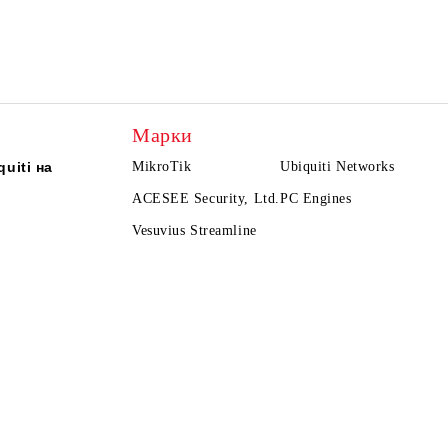
Марки
uiti на
MikroTik
Ubiquiti Networks
ACESEE Security, Ltd.
PC Engines
Vesuvius Streamline