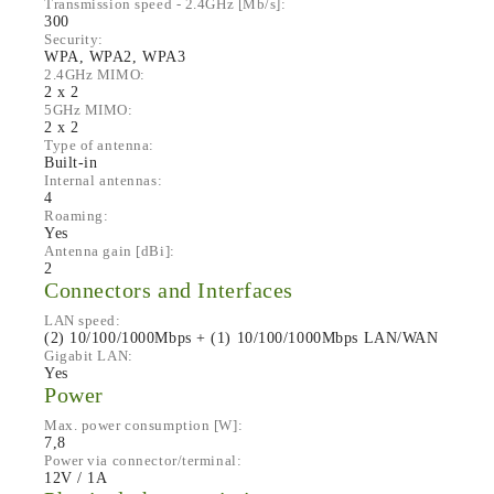
Transmission speed - 2.4GHz [Mb/s]:
300
Security:
WPA, WPA2, WPA3
2.4GHz MIMO:
2 x 2
5GHz MIMO:
2 x 2
Type of antenna:
Built-in
Internal antennas:
4
Roaming:
Yes
Antenna gain [dBi]:
2
Connectors and Interfaces
LAN speed:
(2) 10/100/1000Mbps + (1) 10/100/1000Mbps LAN/WAN
Gigabit LAN:
Yes
Power
Max. power consumption [W]:
7,8
Power via connector/terminal:
12V / 1A