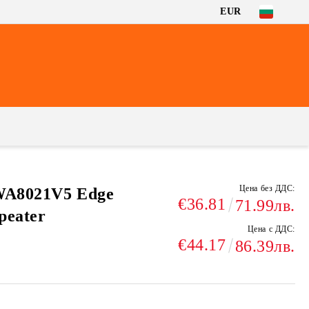
EUR
Цена без ДДС:
WA8021V5 Edge
€36.81
71.99лв.
peater
Цена с ДДС:
€44.17
86.39лв.