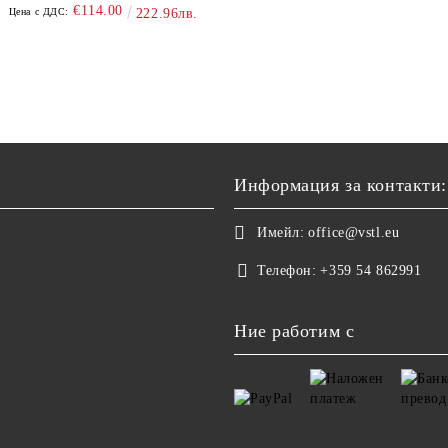
€114.00
Цена с ДДС:
222.96лв.
Информация за контакти:
Имейл:
office@vstl.eu
Телефон:
+359 54 862991
Ние работим с