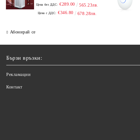
€289.00
Цена без ДДС:
565.23лв.
€346.80
Цена с ДДС:
678.28лв.
Абонирай се
Бързи връзки:
Рекламации
Контакт