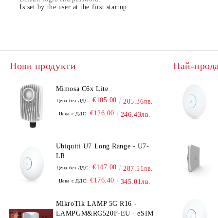
Is set by the user at the first startup
Нови продукти
Най-прод
Mimosa C6x Lite
€105.00
Цена без ДДС:
205.36лв.
€126.00
Цена с ДДС:
246.43лв.
Ubiquiti U7 Long Range - U7-
LR
€147.00
Цена без ДДС:
287.51лв.
€176.40
Цена с ДДС:
345.01лв.
MikroTik LAMP 5G R16 -
LAMPGM&RG520F-EU - eSIM