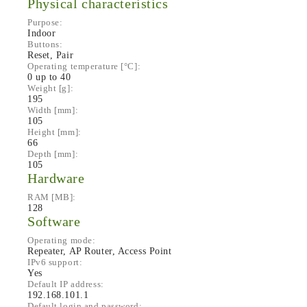
Physical characteristics
Purpose:
Indoor
Buttons:
Reset, Pair
Operating temperature [°C]:
0 up to 40
Weight [g]:
195
Width [mm]:
105
Height [mm]:
66
Depth [mm]:
105
Hardware
RAM [MB]:
128
Software
Operating mode:
Repeater, AP Router, Access Point
IPv6 support:
Yes
Default IP address:
192.168.101.1
Default login and password: