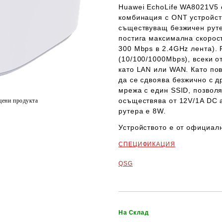
Huawei EchoLife WA8021V5
комбинация с ONT устройств
съществуващ безжичен руте
постига максимална скорос
300 Mbps в 2.4GHz лента). 
(10/100/1000Mbps), всеки 
като LAN или WAN. Като по
да се сдвоява безжично с д
мрежа с един SSID, позвол
осъществява от 12V/1A DC 
цени продукта
рутера е 8W.
Устройството е от
официалн
СПЕЦИФИКАЦИЯ
QSG
На Склад