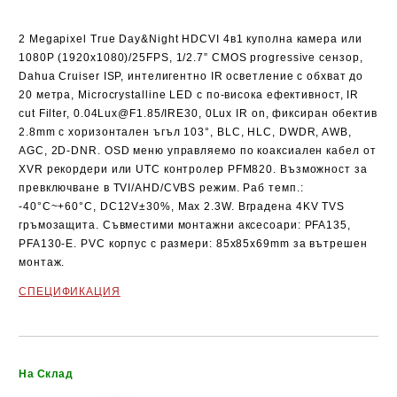
2 Megapixel
True Day&Night HDCVI 4в1 куполна камера или
1080P
(1920x1080)/25FPS,
1/2.7” CMOS
progressive сензор,
Dahua Cruiser ISP, интелигентно IR осветление с обхват до
20 метра
, Microcrystalline LED с по-висока ефективност, IR
cut Filter, 0.04Lux@F1.85/IRE30, 0Lux IR on, фиксиран обектив
2.8mm с хоризонтален
ъгъл 103
°
, BLC, HLC, DWDR, AWB,
AGC, 2D-DNR. OSD меню управляемо по коаксиален кабел от
XVR рекордери или UTC контролер PFM820. Възможност за
превключване в TVI/AHD/CVBS режим. Раб темп.:
-40°C~+60°C
, DC12V±30%, Max 2.3W. Вградена 4KV TVS
гръмозащита. Съвместими монтажни аксесоари: PFA135,
PFA130-E. PVC корпус с размери: 85x85x69mm за
вътрешен
монтаж
.
СПЕЦИФИКАЦИЯ
Добави в желани
На Склад