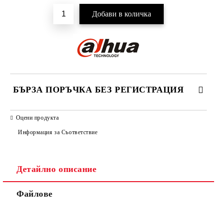
БЪРЗА ПОРЪЧКА БЕЗ РЕГИСТРАЦИЯ
САМО ПОПЪЛНЕТЕ 2 ПОЛЕТА
Оцени продукта
Информация за Съответствие
Детайлно описание
Ние ще се свържем с вас в рамките на работния ден.
Файлове