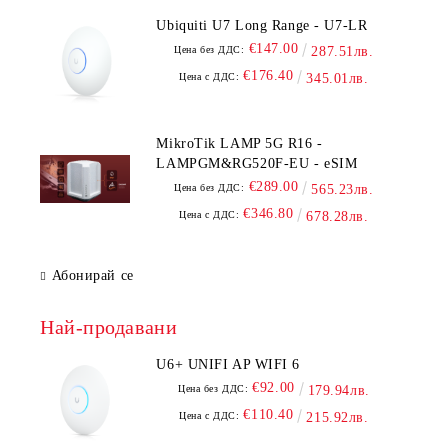
Ubiquiti U7 Long Range - U7-LR
€147.00
Цена без ДДС:
287.51лв.
€176.40
Цена с ДДС:
345.01лв.
MikroTik LAMP 5G R16 -
LAMPGM&RG520F-EU - eSIM
€289.00
Цена без ДДС:
565.23лв.
€346.80
Цена с ДДС:
678.28лв.
Абонирай се
Най-продавани
U6+ UNIFI AP WIFI 6
€92.00
Цена без ДДС:
179.94лв.
€110.40
Цена с ДДС:
215.92лв.