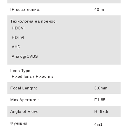
IR осветление:
40 m
Технология на пренос:
HDCVI
HDTVI
AHD
Analog/CVBS
Lens Type :
Fixed lens / Fixed iris
Focal Length:
3.6mm
Max Aperture :
F1.85
Angle of View:
H: 87.5°
Функции:
4in1