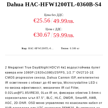
Dahua HAC-HFW1200TL-0360B-S4
Цена без ДДС:
€25.56
49.99лв.
Цена с ДДС:
€30.67
59.99лв.
Код:
HAC-HFW1200TL-0360B-S4
Тегло:
0.500
кг
2 Megapixel
True Day&Night HDCVI 4в1 водоустойчива булет
камера или
1080P
(1920x1080)/25FPS, 1/2.7” OV2710-1E
CMOS progressive сензор, Dahua Cannon ISP, интелигентно
IR осветление с обхват до
40 метра
, Microcrystalline LED с
по-висока ефективност, механичен IR cut Filter,
0.02Lux@F1.85/IRE30, 0Lux IR on, фиксиран обектив 3.6mm с
хоризонтален ъгъл 87.5
°
, BLC, HLC, DWDR, SmartIR, AWB,
AGC, 2D-DNR. OSD меню управляемо по коаксиален кабел от