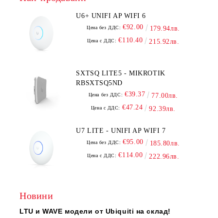
U6+ UNIFI AP WIFI 6
€92.00
Цена без ДДС:
179.94лв.
€110.40
Цена с ДДС:
215.92лв.
SXTSQ LITE5 - MIKROTIK
RBSXTSQ5ND
€39.37
Цена без ДДС:
77.00лв.
€47.24
Цена с ДДС:
92.39лв.
U7 LITE - UNIFI AP WIFI 7
€95.00
Цена без ДДС:
185.80лв.
€114.00
Цена с ДДС:
222.96лв.
Новини
LTU и WAVE модели от Ubiquiti на склад!