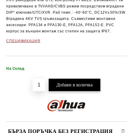
XVR рекордери или UTC контролер PFM820. Възможност за
превключване в TVI/AHD/CVBS режим посредством вградeни
DIP*
ключове/UTC/XVR. Раб темп.:
-40~60°C,
DC12V±30%/3W.
Вградена
4KV TVS гръмозащита
. Съвместими монтажни
аксесоари: PFA134 и PFA130-E, PFA12A, PFA152-E. PVC
корпус за
външен монтаж
със степен на защита IP67.
СПЕЦИФИКАЦИЯ
Добави в желани
На Склад
БЪРЗА ПОРЪЧКА БЕЗ РЕГИСТРАЦИЯ