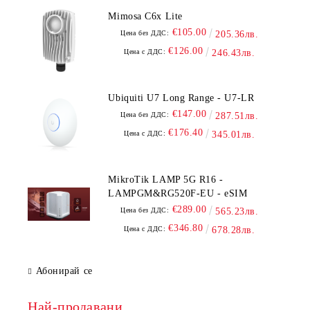
Mimosa C6x Lite
€105.00
Цена без ДДС:
205.36лв.
€126.00
Цена с ДДС:
246.43лв.
Ubiquiti U7 Long Range - U7-LR
€147.00
Цена без ДДС:
287.51лв.
€176.40
Цена с ДДС:
345.01лв.
MikroTik LAMP 5G R16 -
LAMPGM&RG520F-EU - eSIM
€289.00
Цена без ДДС:
565.23лв.
€346.80
Цена с ДДС:
678.28лв.
Абонирай се
Най-продавани