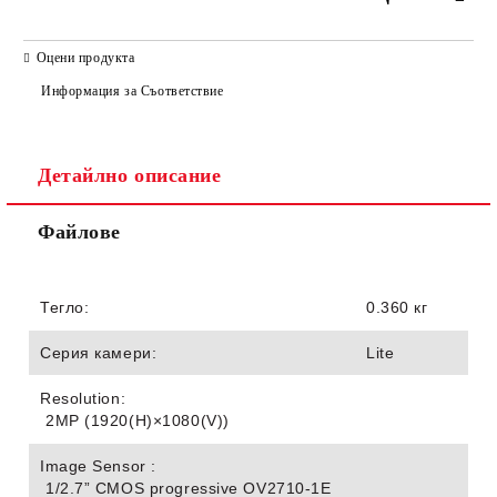
САМО ПОПЪЛНЕТЕ 2 ПОЛЕТА
Оцени продукта
Информация за Съответствие
Детайлно описание
Ние ще се свържем с вас в рамките на работния ден.
Файлове
Тегло:
0.360 кг
Серия камери:
Lite
Resolution:
2MP (1920(H)×1080(V))
Image Sensor :
1/2.7” CMOS progressive OV2710-1E