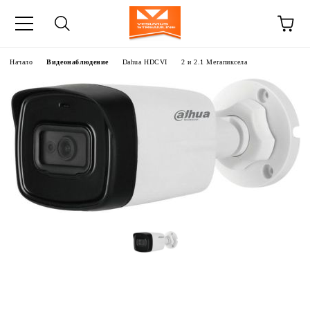
Начало
Видеонаблюдение
Dahua HDCVI
2 и 2.1 Мегапиксела