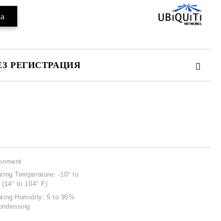
ЕЗ РЕГИСТРАЦИЯ
те на работния ден.
ronment
ting Temperature: -10° to
 (14° to 104° F)
ting Humidity: 5 to 95%
ondensing