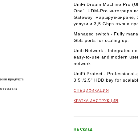
UniFi Dream Machine Pro
(UD
One“.
UDM-Pro
интегрира вс
Gateway, маршрутизиране, 
услуги и 3,5 Gbps пълна пр
Managed switch
-
Fully mana
GbE ports for scaling up.
Unifi Network
- Integrated n
easy-to-use and modern user 
network.
UniFi Protect
- Professional-
цени продукта
3.5"/2.5" HDD bay for scalab
тветствие
СПЕЦИФИКАЦИЯ
КРАТКА ИНСТРУКЦИЯ
На Склад