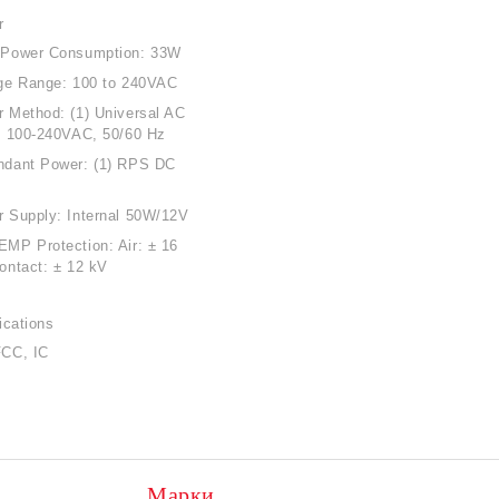
r
 Power Consumption: 33W
ge Range: 100 to 240VAC
 Method: (1) Universal AC
, 100-240VAC, 50/60 Hz
ndant Power: (1) RPS DC
 Supply: Internal 50W/12V
MP Protection: Air: ± 16
ontact: ± 12 kV
fications
FCC, IC
Марки