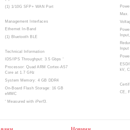
Powe
(1) 1/10G SFP+ WAN Port
Max.
Management Interfaces
Volta
Ethernet In-Band
Power
Input
(1) Bluetooth BLE
Redu
Input
Technical Information
Power
IDS/IPS Throughput: 3.5 Gbps
*
ESD/E
Processor: Quad ARM Cortex-A57
kV, C
Core at 1.7 GHz
System Memory: 4 GB DDR4
Certi
On-Board Flash Storage: 16 GB
CE, 
eMMC
Measured with iPerf3.
*
авани
Новини