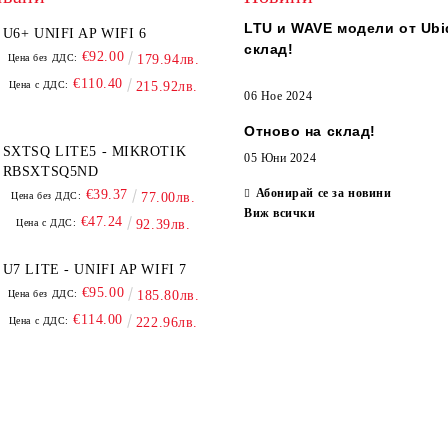
LTU и WAVE модели от Ubiq
U6+ UNIFI AP WIFI 6
склад!
€92.00
Цена без ДДС:
179.94лв.
€110.40
Цена с ДДС:
215.92лв.
06 Ное 2024
Отново на склад!
SXTSQ LITE5 - MIKROTIK
05 Юни 2024
RBSXTSQ5ND
Абонирай се за новини
€39.37
Цена без ДДС:
77.00лв.
Виж всички
€47.24
Цена с ДДС:
92.39лв.
U7 LITE - UNIFI AP WIFI 7
€95.00
Цена без ДДС:
185.80лв.
€114.00
Цена с ДДС:
222.96лв.