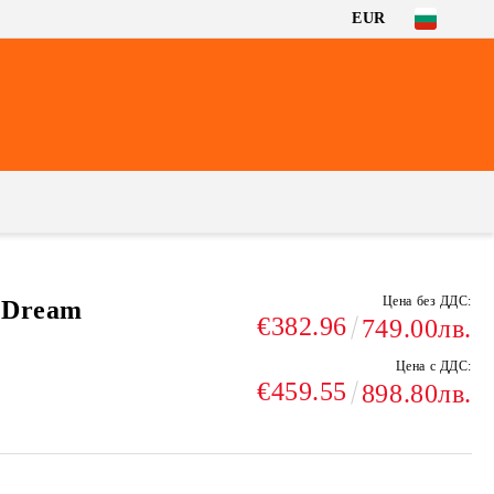
EUR
Цена без ДДС:
 Dream
€382.96
749.00лв.
Цена с ДДС:
€459.55
898.80лв.