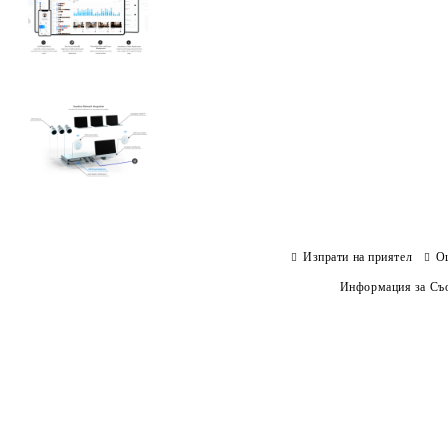
Изпрати на приятел
О
Информация за Съо