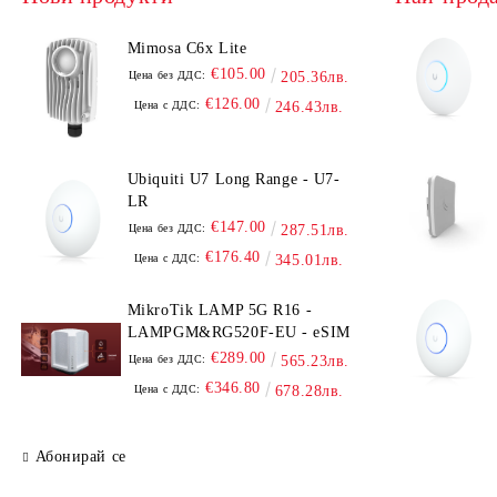
Mimosa C6x Lite
€105.00
Цена без ДДС:
205.36лв.
€126.00
Цена с ДДС:
246.43лв.
Ubiquiti U7 Long Range - U7-
LR
€147.00
Цена без ДДС:
287.51лв.
€176.40
Цена с ДДС:
345.01лв.
MikroTik LAMP 5G R16 -
LAMPGM&RG520F-EU - eSIM
€289.00
Цена без ДДС:
565.23лв.
€346.80
Цена с ДДС:
678.28лв.
Абонирай се