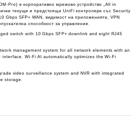
M-Pro) е корпоративно мрежово устройство „All in
ички текущи и предстоящи UniFi контролери със Security
10 Gbps SFP+ WAN, видимост на приложенията, VPN
опускателна способност за управление.
ged switch with 10 Gbps SFP+ downlink and eight RJ45
etwork management system for all network elements with an
interface. Wi-Fi AI automatically optimizes the Wi-Fi
grade video surveillance system and NVR with integrated
le storage.
Добави в желани