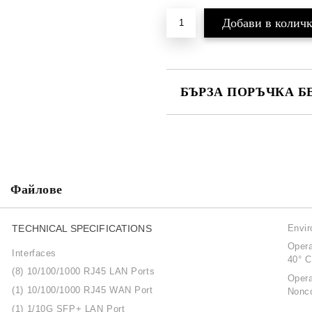
БЪРЗА ПОРЪЧКА Б
САМО ПОПЪЛНЕТЕ 2 ПОЛЕТА
Ние ще се свържем с вас в рамки
Файлове
TECHNICAL SPECIFICATIONS
Envi
Opera
Interfaces
40° C
(8) 10/100/1000 RJ45 LAN Ports
Opera
(1) 10/100/1000 RJ45 WAN Port
Nonc
(1) 1/10G SFP+ LAN Port