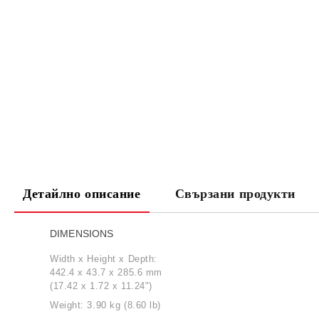
Детайлно описание
Свързани продукти
DIMENSIONS
Width x Height x Depth:
442.4 x 43.7 x 285.6 mm
(17.42 x 1.72 x 11.24")
Weight: 3.90 kg (8.60 lb)