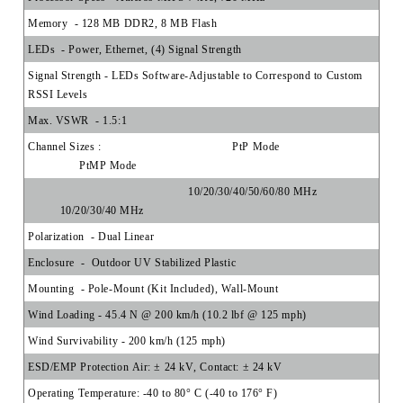
Memory
- 128 MB DDR2, 8 MB Flash
LEDs
- Power, Ethernet, (4) Signal Strength
Signal Strength
- LEDs Software-Adjustable to Correspond to Custom
RSSI Levels
Max. VSWR
- 1.5:1
Channel Sizes :
PtP Mode
PtMP Mode
10/20/30/40/50/60/80 MHz
10/20/30/40 MHz
Polarization
- Dual Linear
Enclosure
-
Outdoor UV Stabilized Plastic
Mounting
-
Pole-Mount (Kit Included), Wall-Mount
Wind Loading
- 45.4 N @ 200 km/h (10.2 lbf @ 125 mph)
Wind Survivability
- 200 km/h (125 mph)
ESD/EMP Protection Air:
± 24 kV, Contact: ± 24 kV
Operating Temperature:
-40 to 80° C (-40 to 176° F)