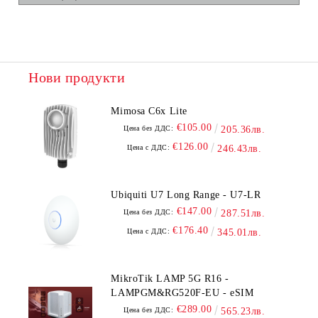
Нови продукти
Mimosa C6x Lite
€105.00
Цена без ДДС:
205.36лв.
€126.00
Цена с ДДС:
246.43лв.
Ubiquiti U7 Long Range - U7-LR
€147.00
Цена без ДДС:
287.51лв.
€176.40
Цена с ДДС:
345.01лв.
MikroTik LAMP 5G R16 -
LAMPGM&RG520F-EU - eSIM
€289.00
Цена без ДДС:
565.23лв.