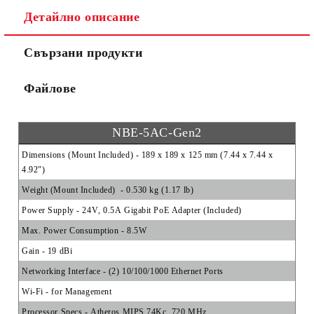
Детайлно описание
Ние ще се свържем с вас в рамките на работния ден.
Свързани продукти
Файлове
NBE-5AC-Gen2
Dimensions (Mount Included)
- 189 x 189 x 125 mm (7.44 x 7.44 x
4.92")
Weight (Mount Included)
- 0.530 kg (1.17 lb)
Power Supply
- 24V, 0.5A Gigabit PoE Adapter (Included)
Max. Power Consumption
- 8.5W
Gain
- 19 dBi
Networking Interface
- (2) 10/100/1000 Ethernet Ports
Wi-Fi
- for Management
Processor Specs
- Atheros MIPS 74Kc, 720 MHz