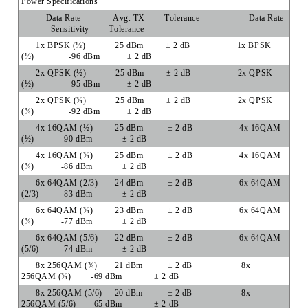
Power Specifications
Data Rate
Avg. TX
Tolerance
Data Rate
Sensitivity
Tolerance
1x BPSK (½)
25 dBm
± 2 dB
1x BPSK
(½)
-96 dBm
± 2 dB
2x QPSK (½)
25 dBm
± 2 dB
2x QPSK
(½)
-95 dBm
± 2 dB
2x QPSK (¾)
25 dBm
± 2 dB
2x QPSK
(¾)
-92 dBm
± 2 dB
4x 16QAM (½)
25 dBm
± 2 dB
4x 16QAM
(½)
-90 dBm
± 2 dB
4x 16QAM (¾)
25 dBm
± 2 dB
4x 16QAM
(¾)
-86 dBm
± 2 dB
6x 64QAM (2/3)
24 dBm
± 2 dB
6x 64QAM
(2/3)
-83 dBm
± 2 dB
6x 64QAM (¾)
23 dBm
± 2 dB
6x 64QAM
(¾)
-77 dBm
± 2 dB
6x 64QAM (5/6)
22 dBm
± 2 dB
6x 64QAM
(5/6)
-74 dBm
± 2 dB
8x 256QAM (¾)
21 dBm
± 2 dB
8x
256QAM (¾)
-69 dBm
± 2 dB
8x 256QAM (5/6)
20 dBm
± 2 dB
8x
256QAM (5/6)
-65 dBm
± 2 dB