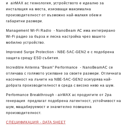
и
airMAX ac
технология, устройството е идеално за
инсталация на места, изискващи максимална
производителност от възможно най-малкия обем и
габаритни размери.
Management Wi-Fi Radio
-
NanoBeam AC
има интегрирано
Wi-Fi радио за бърза и лесна настройка чрез вашето
мобилно устройство.
Improved Surge Protection
-
NBE-5AC-GEN2
е с подобрена
защита срещу ESD събития.
Incredible Antenna “Beam” Performance
-
NanoBeamAC
се
отличава с голямото усилване за своите размери. Отличната
насоченост на лъчите на
NBE-5AC-GEN2
осигурява най-
добрата производителност в среда с високо ниво на шум.
Performance Breakthrough
-
airMAX ac
продуктите от 2ра
генерация предлагат подобрена латентност, устойчивост на
шум, мащабируемост и значително повишена
производителност.
СПЕЦИФИКАЦИЯ - DATA SHEET