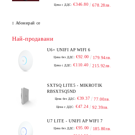
€346.80
Цена с ДДС:
678.28лв.
Абонирай се
Най-продавани
U6+ UNIFI AP WIFI 6
€92.00
Цена без ДДС:
179.94лв.
€110.40
Цена с ДДС:
215.92лв.
SXTSQ LITE5 - MIKROTIK
RBSXTSQ5ND
€39.37
Цена без ДДС:
77.00лв.
€47.24
Цена с ДДС:
92.39лв.
U7 LITE - UNIFI AP WIFI 7
€95.00
Цена без ДДС:
185.80лв.