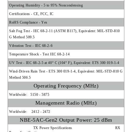
Operating Humidity
- 5 to 95% Noncondensing
Certifications
- CE, FCC, IC
RoHS Compliance
- Yes
Salt Fog Test
- IEC 68-2-11 (ASTM B117), Equivalent: MIL-STD-810
G Method 509.5
Vibration Test
- IEC 68-2-6
Temperature Shock
- Test IEC 68-2-14
UV Test
- IEC 68-2-5 at 40° C (104° F), Equivalent: ETS 300 019-1-4
Wind-Driven Rain Test
- ETS 300 019-1-4, Equivalent: MIL-STD-810 G
Method 506.5
Operating Frequency (MHz)
Worldwide:
5150 - 5875
Management Radio (MHz)
Worldwide:
2412 - 2472
NBE-5AC-Gen2 Output Power: 25 dBm
TX Power Specifications
RX