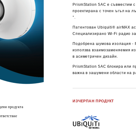
PrismStation 5AC
е съвместим с
проектирана с точен ъгъл на л
°.
Патентован Ubiquiti® airMAX a
Специализирано Wi-Fi радио з
Подобрена шумова изолация - P
използва взаимозаменяемия изо
в асиметричен дизайн.
PrismStation 5AC блокира или 
важна в зашумени области на р
ИЗЧЕРПАН ПРОДУКТ
цени продукта
тветствие