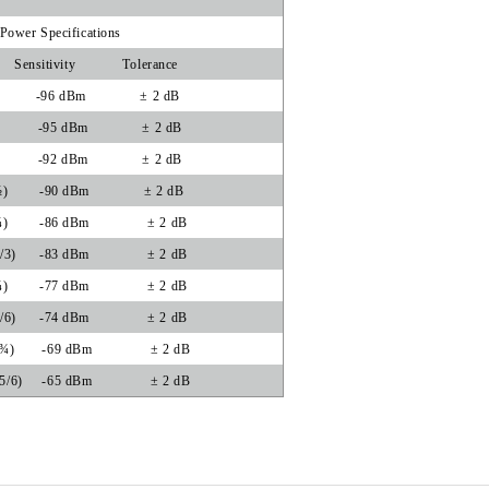
Power Specifications
Sensitivity
Tolerance
-96 dBm
± 2 dB
-95 dBm
± 2 dB
-92 dBm
± 2 dB
½)
-90 dBm
± 2 dB
¾)
-86 dBm
± 2 dB
/3)
-83 dBm
± 2 dB
¾)
-77 dBm
± 2 dB
/6)
-74 dBm
± 2 dB
(¾)
-69 dBm
± 2 dB
5/6)
-65 dBm
± 2 dB