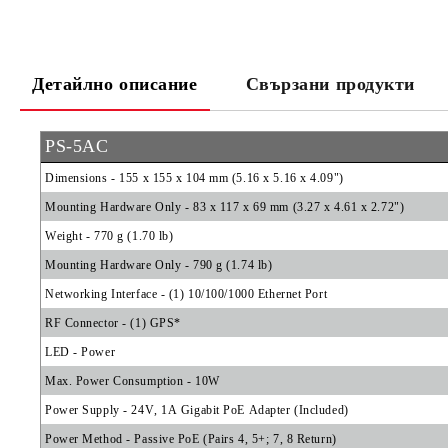
Детайлно описание
Свързани продукти
PS-5AC
Dimensions - 155 x 155 x 104 mm (5.16 x 5.16 x 4.09")
Mounting Hardware Only - 83 x 117 x 69 mm (3.27 x 4.61 x 2.72")
Weight - 770 g (1.70 lb)
Mounting Hardware Only - 790 g (1.74 lb)
Networking Interface - (1) 10/100/1000 Ethernet Port
RF Connector - (1) GPS*
LED - Power
Max. Power Consumption - 10W
Power Supply - 24V, 1A Gigabit PoE Adapter (Included)
Power Method - Passive PoE (Pairs 4, 5+; 7, 8 Return)