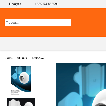
Профил
+359 54 862991
Начало
Ubiquiti
airMAX AC