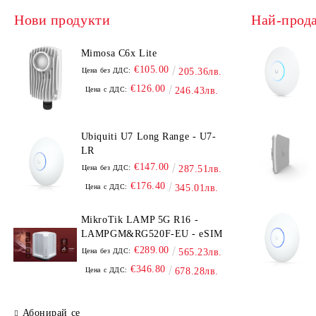
Нови продукти
Най-прод
Mimosa C6x Lite
€105.00
Цена без ДДС:
205.36лв.
€126.00
Цена с ДДС:
246.43лв.
Ubiquiti U7 Long Range - U7-
LR
€147.00
Цена без ДДС:
287.51лв.
€176.40
Цена с ДДС:
345.01лв.
MikroTik LAMP 5G R16 -
LAMPGM&RG520F-EU - eSIM
€289.00
Цена без ДДС:
565.23лв.
€346.80
Цена с ДДС:
678.28лв.
Абонирай се