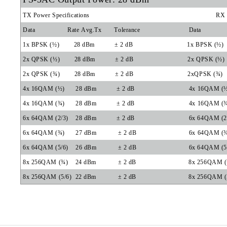
TX Power Specifications
RX 
Data
Rate Avg.Tx
Tolerance
Data
1x BPSK (½)
28 dBm
± 2 dB
1x BPSK (½)
2x QPSK (½)
28 dBm
± 2 dB
2x QPSK (½)
2x QPSK (¾)
28 dBm
± 2 dB
2xQPSK (¾)
4x 16QAM (½)
28 dBm
± 2 dB
4x 16QAM (
4x 16QAM (¾)
28 dBm
± 2 dB
4x 16QAM (
6x 64QAM (2/3)
28 dBm
± 2 dB
6x 64QAM (2
6x 64QAM (¾)
27 dBm
± 2 dB
6x 64QAM (
6x 64QAM (5/6)
26 dBm
± 2 dB
6x 64QAM (5
8x 256QAM (¾)
24 dBm
± 2 dB
8x 256QAM 
8x 256QAM (5/6)
22 dBm
± 2 dB
8x 256QAM (