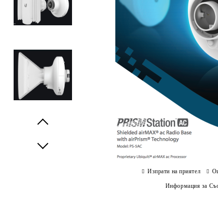
Prev
Next
Изпрати на приятел
О
Информация за Съо