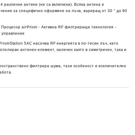
 4 различни антени (не са включени). Всяка антена е
ъчение за специфично оформяне на лъча, вариращ от 30 ° до 90
c Процесор airPrism - Активна RF филтрираща технология -
а управление
rismStation 5AC насочва RF енергията в по-тесен лъч, като
лолиран антенен елемент, наличен както в симетричен, така и
пространствено филтрира шума, тази особеност е изключително
абота.
Добави в желани