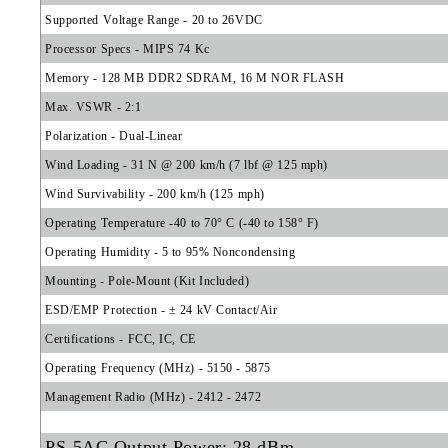
Supported Voltage Range - 20 to 26VDC
Processor Specs - MIPS 74 Kc
Memory - 128 MB DDR2 SDRAM, 16 M NOR FLASH
Max. VSWR - 2:1
Polarization - Dual-Linear
Wind Loading - 31 N @ 200 km/h (7 lbf @ 125 mph)
Wind Survivability - 200 km/h (125 mph)
Operating Temperature -40 to 70° C (-40 to 158° F)
Operating Humidity - 5 to 95% Noncondensing
Mounting - Pole-Mount (Kit Included)
ESD/EMP Protection - ± 24 kV Contact/Air
Certifications - FCC, IC, CE
Operating Frequency (MHz) - 5150 - 5875
Management Radio (MHz) - 2412 - 2472
PS-5AC Output Power: 28 dBm