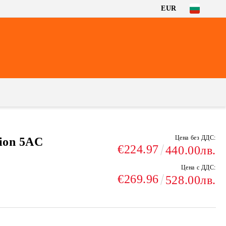
EUR
Цена без ДДС:
ion 5AC
€224.97
440.00лв.
Цена с ДДС:
€269.96
528.00лв.