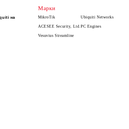
Марки
uiti на
MikroTik
Ubiquiti Networks
ACESEE Security, Ltd.
PC Engines
Vesuvius Streamline