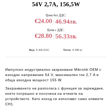
54V 2,7A, 156,5W
Цена без ДДС:
€24.00
46.94лв.
Цена с ДДС:
€28.80
56.33лв.
Код:
S-AD-155C
Тегло:
0.500
кг
Импулсно индустриално захранване Mikrotik OEM с
изходно напрежение
54 V
, максимален ток
2,7 A
и
обща изходна мощност
155 W
.
Захранването
не разполага с функция за зареждане
,
която погрешно е посочена на етикета на
устройството. Като изход се използват
само клемите
CH1
.