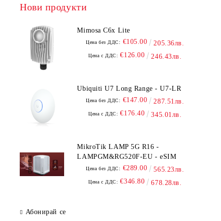
Нови продукти
Mimosa C6x Lite
€105.00
Цена без ДДС:
205.36лв.
€126.00
Цена с ДДС:
246.43лв.
Ubiquiti U7 Long Range - U7-LR
€147.00
Цена без ДДС:
287.51лв.
€176.40
Цена с ДДС:
345.01лв.
MikroTik LAMP 5G R16 -
LAMPGM&RG520F-EU - eSIM
€289.00
Цена без ДДС:
565.23лв.
€346.80
Цена с ДДС:
678.28лв.
Абонирай се