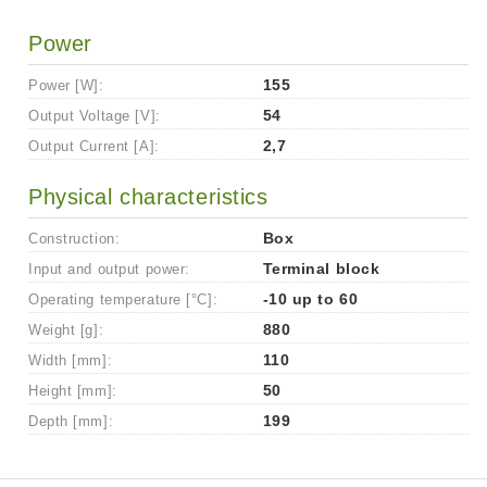
Power
Power [W]:
155
Output Voltage [V]:
54
Output Current [A]:
2,7
Physical characteristics
Construction:
Box
Input and output power:
Terminal block
Operating temperature [°C]:
-10 up to 60
Weight [g]:
880
Width [mm]:
110
Height [mm]:
50
Depth [mm]:
199