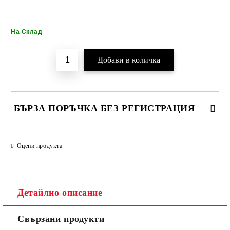
Добави в желани
На Склад
БЪРЗА ПОРЪЧКА БЕЗ РЕГИСТРАЦИЯ
САМО ПОПЪЛНЕТЕ 2 ПОЛЕТА
Оцени продукта
Детайлно описание
Ние ще се свържем с вас в рамките на работния ден.
Свързани продукти