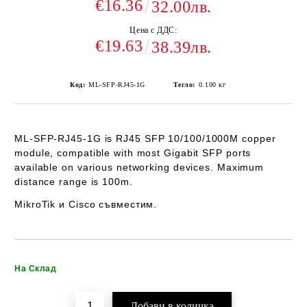
€16.36
32.00лв.
Цена с ДДС:
€19.63
38.39лв.
Код:
ML-SFP-RJ45-1G
Тегло:
0.100
кг
ML-SFP-RJ45-1G
is RJ45 SFP 10/100/1000M copper
module, compatible with most Gigabit SFP ports
available on various networking devices. Maximum
distance range is 100m.
MikroTik и Cisco съвместим.
Добави в желани
На Склад