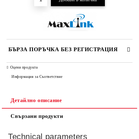
БЪРЗА ПОРЪЧКА БЕЗ РЕГИСТРАЦИЯ
САМО ПОПЪЛНЕТЕ 2 ПОЛЕТА
Оцени продукта
Информация за Съответствие
Детайлно описание
Ние ще се свържем с вас в рамките на работния ден.
Свързани продукти
Technical parameters