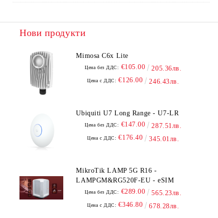
Нови продукти
Mimosa C6x Lite
€105.00
Цена без ДДС:
205.36лв.
€126.00
Цена с ДДС:
246.43лв.
Ubiquiti U7 Long Range - U7-LR
€147.00
Цена без ДДС:
287.51лв.
€176.40
Цена с ДДС:
345.01лв.
MikroTik LAMP 5G R16 -
LAMPGM&RG520F-EU - eSIM
€289.00
Цена без ДДС:
565.23лв.
€346.80
Цена с ДДС:
678.28лв.