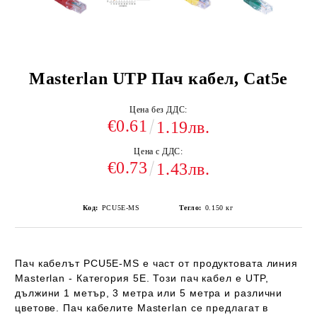
Masterlan UTP Пач кабел, Cat5e
Цена без ДДС:
€0.61
1.19лв.
Цена с ДДС:
€0.73
1.43лв.
Код:
PCU5E-MS
Тегло:
0.150
кг
Пач кабелът PCU5E-MS е част от продуктовата линия
Masterlan - Категория 5E. Този пач кабел е UTP,
дължини 1 метър, 3 метра или 5 метра и различни
цветове. Пач кабелите Masterlan се предлагат в