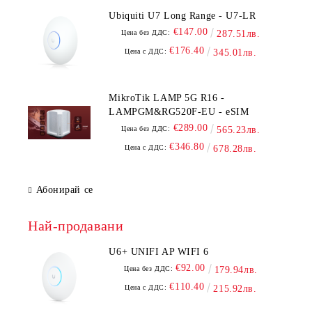
Ubiquiti U7 Long Range - U7-LR
€147.00
Цена без ДДС:
287.51лв.
€176.40
Цена с ДДС:
345.01лв.
MikroTik LAMP 5G R16 -
LAMPGM&RG520F-EU - eSIM
€289.00
Цена без ДДС:
565.23лв.
€346.80
Цена с ДДС:
678.28лв.
Абонирай се
Най-продавани
U6+ UNIFI AP WIFI 6
€92.00
Цена без ДДС:
179.94лв.
€110.40
Цена с ДДС:
215.92лв.