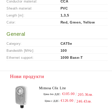
Conductor material:
CCA
Sheath material:
PVC
Length [m]:
1,3,5
Color:
Red, Green, Yellow
General
Category:
CAT5e
Bandwidth [MHz]:
100
Ethernet support:
1000 Base-T
Нови продукти
Mimosa C6x Lite
€105.00
Цена без ДДС:
205.36лв.
€126.00
Цена с ДДС:
246.43лв.