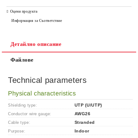
САМО ПОПЪЛНЕТЕ 2 ПОЛЕТА
Оцени продукта
Информация за Съответствие
Детайлно описание
Ние ще се свържем с вас в рамките на работния ден.
Файлове
Technical parameters
Physical characteristics
Shielding type:
UTP (U/UTP)
Conductor wire gauge:
AWG26
Cable type:
Stranded
Purpose:
Indoor