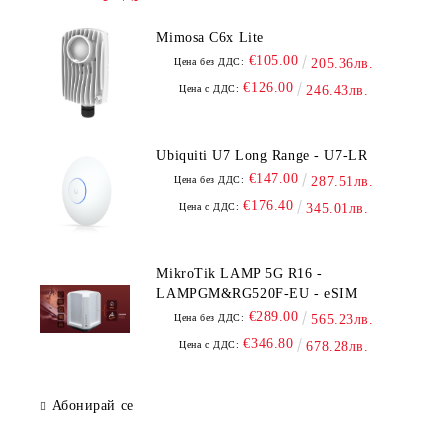
Mimosa C6x Lite
€105.00
Цена без ДДС:
205.36лв.
€126.00
Цена с ДДС:
246.43лв.
Ubiquiti U7 Long Range - U7-LR
€147.00
Цена без ДДС:
287.51лв.
€176.40
Цена с ДДС:
345.01лв.
MikroTik LAMP 5G R16 -
LAMPGM&RG520F-EU - eSIM
€289.00
Цена без ДДС:
565.23лв.
€346.80
Цена с ДДС:
678.28лв.
Абонирай се