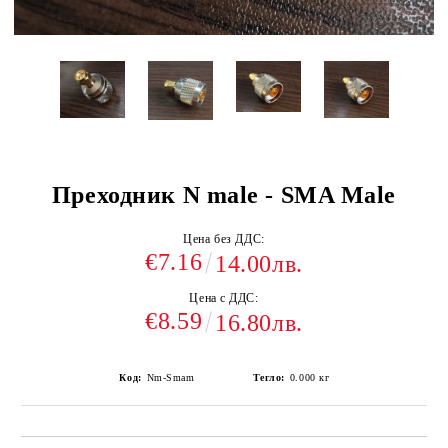
Преходник N male - SMA Male
Цена без ДДС:
€7.16
14.00лв.
Цена с ДДС:
€8.59
16.80лв.
Код:
Nm-Smam
Тегло:
0.000
кг