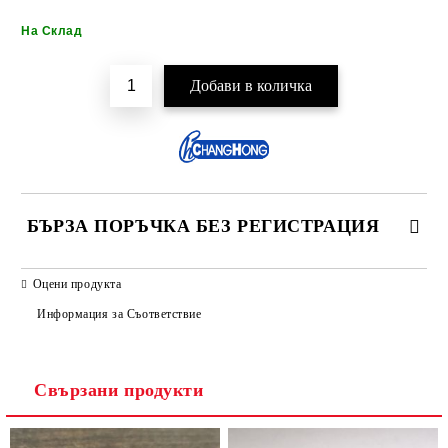
Добави в желани
На Склад
БЪРЗА ПОРЪЧКА БЕЗ РЕГИСТРАЦИЯ
САМО ПОПЪЛНЕТЕ 2 ПОЛЕТА
Оцени продукта
Информация за Съответствие
Свързани продукти
Ние ще се свържем с вас в рамките на работния ден.