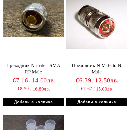
Преходник N male - SMA
Преходник N Male to N
RP Male
Male
€7.16
14.00лв.
€6.39
12.50лв.
€8.59
€7.67
16.80лв.
15.00лв.