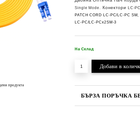
Двойна Оптична Пач Корда
. Конектори
Single Mode
LC-P
PATCH CORD LC-PC/LC-PC SM,
LC-PC/LC-PCx2SM-3
На Склад
цени продукта
БЪРЗА ПОРЪЧКА Б
САМО ПОПЪЛНЕТЕ 2 ПОЛЕТА
Ние ще се свържем с вас в рамки