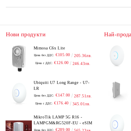
Нови продукти
Най-прод
Mimosa C6x Lite
€105.00
Цена без ДДС:
205.36лв.
€126.00
Цена с ДДС:
246.43лв.
Ubiquiti U7 Long Range - U7-
LR
€147.00
Цена без ДДС:
287.51лв.
€176.40
Цена с ДДС:
345.01лв.
MikroTik LAMP 5G R16 -
LAMPGM&RG520F-EU - eSIM
€289.00
Цена без ДДС:
565.23лв.