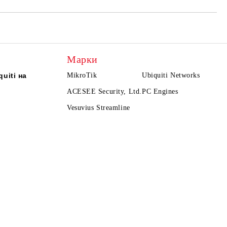
Марки
uiti на
MikroTik
Ubiquiti Networks
ACESEE Security, Ltd.
PC Engines
Vesuvius Streamline