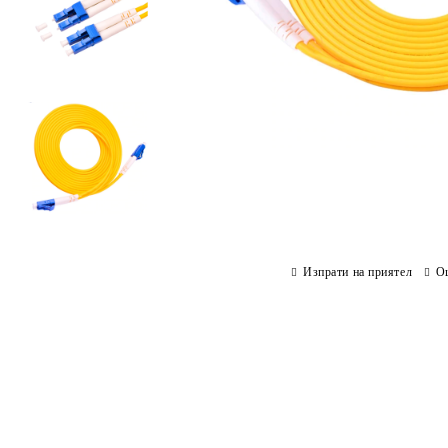
Изпрати на приятел
О