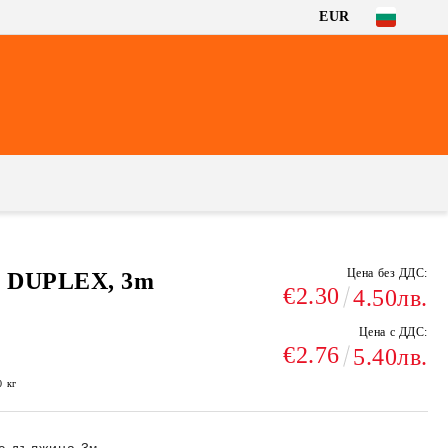
EUR
Цена без ДДС:
, DUPLEX, 3m
€2.30
4.50лв.
Цена с ДДС:
€2.76
5.40лв.
0
кг