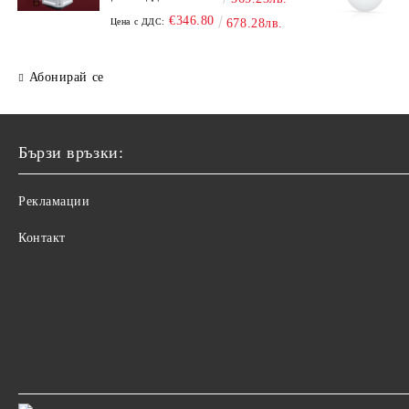
€346.80
Цена с ДДС:
678.28лв.
Абонирай се
Бързи връзки:
Рекламации
Контакт