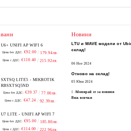
авани
Новини
LTU и WAVE модели от Ubiq
U6+ UNIFI AP WIFI 6
склад!
€92.00
Цена без ДДС:
179.94лв.
€110.40
Цена с ДДС:
215.92лв.
06 Ное 2024
Отново на склад!
SXTSQ LITE5 - MIKROTIK
05 Юни 2024
RBSXTSQ5ND
Абонирай се за новини
€39.37
Цена без ДДС:
77.00лв.
Виж всички
€47.24
Цена с ДДС:
92.39лв.
U7 LITE - UNIFI AP WIFI 7
€95.00
Цена без ДДС:
185.80лв.
€114.00
Цена с ДДС:
222.96лв.