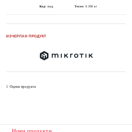
Код:
mug
Тегло:
0.300
кг
Добави в желани
ИЗЧЕРПАН ПРОДУКТ
Оцени продукта
Нови продукти