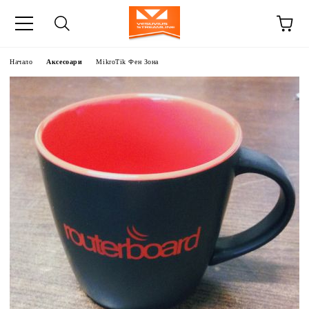
Начало
Аксесоари
MikroTik Фен Зона