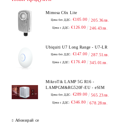
Mimosa C6x Lite
€105.00
Цена без ДДС:
205.36лв.
€126.00
Цена с ДДС:
246.43лв.
Ubiquiti U7 Long Range - U7-LR
€147.00
Цена без ДДС:
287.51лв.
€176.40
Цена с ДДС:
345.01лв.
MikroTik LAMP 5G R16 -
LAMPGM&RG520F-EU - eSIM
€289.00
Цена без ДДС:
565.23лв.
€346.80
Цена с ДДС:
678.28лв.
Абонирай се