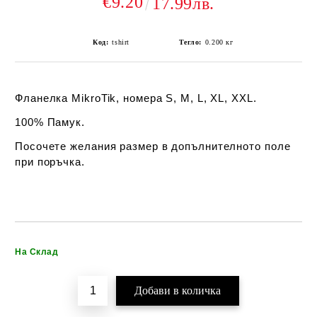
€9.20
17.99лв.
Код:
tshirt
Тегло:
0.200
кг
Фланелка MikroTik, номера S, M, L, XL, XXL.
100% Памук.
Посочете желания размер в допълнителното поле
при поръчка.
Добави в желани
На Склад