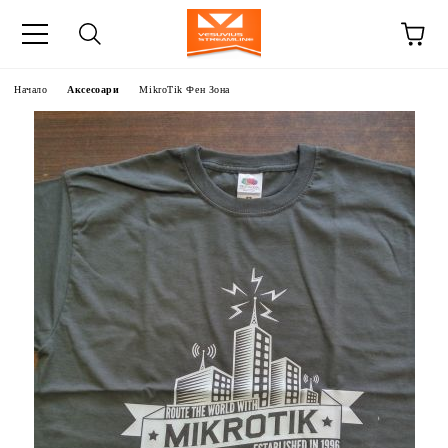
Начало
Аксесоари
MikroTik Фен Зона