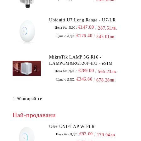
Ubiquiti U7 Long Range - U7-LR
€147.00
Цена без ДДС:
287.51лв.
€176.40
Цена с ДДС:
345.01лв.
MikroTik LAMP 5G R16 -
LAMPGM&RG520F-EU - eSIM
€289.00
Цена без ДДС:
565.23лв.
€346.80
Цена с ДДС:
678.28лв.
Абонирай се
Най-продавани
U6+ UNIFI AP WIFI 6
€92.00
Цена без ДДС:
179.94лв.