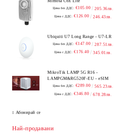
Mimosa C6x Lite
€105.00
Цена без ДДС:
205.36лв.
€126.00
Цена с ДДС:
246.43лв.
Ubiquiti U7 Long Range - U7-LR
€147.00
Цена без ДДС:
287.51лв.
€176.40
Цена с ДДС:
345.01лв.
MikroTik LAMP 5G R16 -
LAMPGM&RG520F-EU - eSIM
€289.00
Цена без ДДС:
565.23лв.
€346.80
Цена с ДДС:
678.28лв.
Абонирай се
Най-продавани