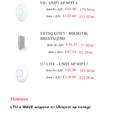
U6+ UNIFI AP WIFI 6
€92.00
Цена без ДДС:
179.94лв.
€110.40
Цена с ДДС:
215.92лв.
SXTSQ LITE5 - MIKROTIK
RBSXTSQ5ND
€39.37
Цена без ДДС:
77.00лв.
€47.24
Цена с ДДС:
92.39лв.
U7 LITE - UNIFI AP WIFI 7
€95.00
Цена без ДДС:
185.80лв.
€114.00
Цена с ДДС:
222.96лв.
Новини
LTU и WAVE модели от Ubiquiti на склад!