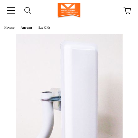
Начало
Антени
5.x GHz