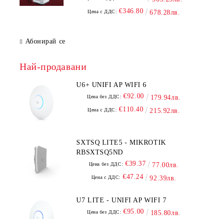
€346.80
Цена с ДДС:
678.28лв.
Абонирай се
Най-продавани
U6+ UNIFI AP WIFI 6
€92.00
Цена без ДДС:
179.94лв.
€110.40
Цена с ДДС:
215.92лв.
SXTSQ LITE5 - MIKROTIK
RBSXTSQ5ND
€39.37
Цена без ДДС:
77.00лв.
€47.24
Цена с ДДС:
92.39лв.
U7 LITE - UNIFI AP WIFI 7
€95.00
Цена без ДДС:
185.80лв.