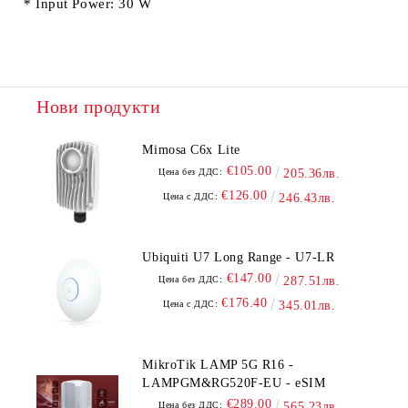
* Input Power: 30 W
Нови продукти
Mimosa C6x Lite
€105.00
Цена без ДДС:
205.36лв.
€126.00
Цена с ДДС:
246.43лв.
Ubiquiti U7 Long Range - U7-LR
€147.00
Цена без ДДС:
287.51лв.
€176.40
Цена с ДДС:
345.01лв.
MikroTik LAMP 5G R16 -
LAMPGM&RG520F-EU - eSIM
€289.00
Цена без ДДС:
565.23лв.