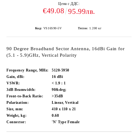
Цена с ДДС:
€49.08
95.99лв.
Код:
VS16S90-5V
Тегло:
1.200
кг
90 Degree Broadband Sector Antenna, 16dBi Gain for
(5.1 - 5.9)GHz, Vertical Polarity
Frequency Range, MHz:
5120-5950
Gain, dBi:
16 dBi
VSWR:
< 1.9 : 1
3dB Beamwidth:
90&deg;
Front-to-Back Ratio:
>35dB
Polarization:
Linear, Vertical
Size, mm:
410 x 110 x 21
Weight, kg:
0.68
Connector:
'N' Type Female