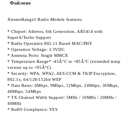
Файлове
XtremeRange3 Radio Module
features:
* Chipset: Atheros, 6th Generation, AR5414 with
SuperA/Turbo Support
* Radio Operation 802.11 Based MAC/PHY
* Operation Voltage: 3.3VDC
* Antenna Ports: Single MMCX
* Temperature Range* -45Â°C to +85Â°C (extended temp
version up to +95Â°C)
* Security: WPA, WPA2, AES-CCM & TKIP Encryption,
802.1x, 64/128/152bit WEP
* Data Rates: 6Mbps, 9Mbps, 12Mbps, 24Mbps, 36Mbps,
48Mbps. 54Mbps
* TX Channel Width Support: 5MHz / 10MHz / 20MHz /
40MHz
* RoHS Compliance: YES