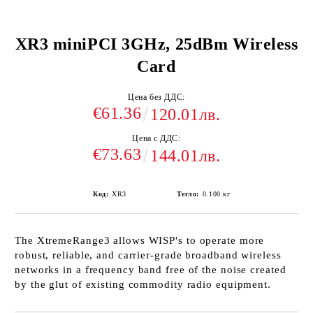
XR3 miniPCI 3GHz, 25dBm Wireless
Card
Цена без ДДС:
€61.36
120.01лв.
Цена с ДДС:
€73.63
144.01лв.
Код:
XR3
Тегло:
0.100
кг
The XtremeRange3 allows WISP's to operate more
robust, reliable, and carrier-grade broadband wireless
networks in a frequency band free of the noise created
by the glut of existing commodity radio equipment.