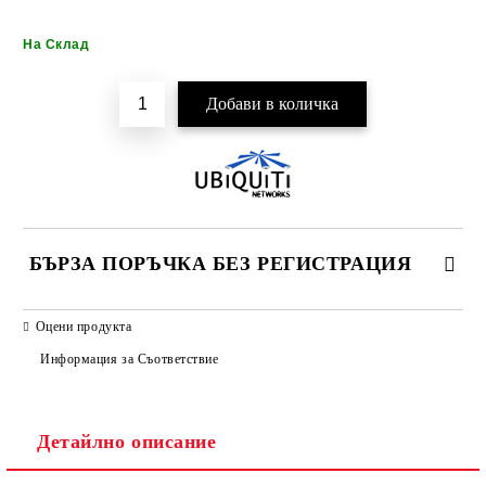
Добави в желани
На Склад
БЪРЗА ПОРЪЧКА БЕЗ РЕГИСТРАЦИЯ
САМО ПОПЪЛНЕТЕ 2 ПОЛЕТА
Оцени продукта
Информация за Съответствие
Детайлно описание
Ние ще се свържем с вас в рамките на работния ден.