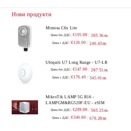
Нови продукти
Mimosa C6x Lite
€105.00
Цена без ДДС:
205.36лв.
€126.00
Цена с ДДС:
246.43лв.
Ubiquiti U7 Long Range - U7-LR
€147.00
Цена без ДДС:
287.51лв.
€176.40
Цена с ДДС:
345.01лв.
MikroTik LAMP 5G R16 -
LAMPGM&RG520F-EU - eSIM
€289.00
Цена без ДДС:
565.23лв.
€346.80
Цена с ДДС:
678.28лв.