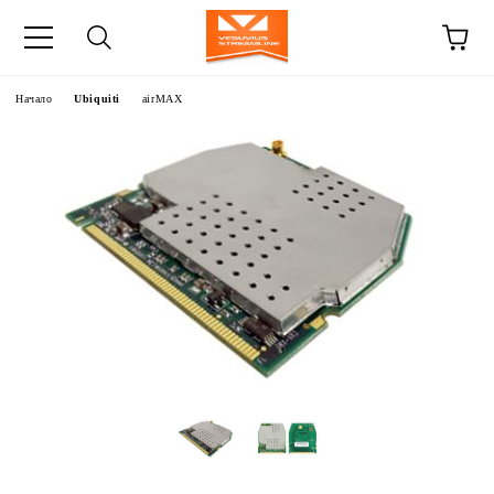
Начало
Ubiquiti
airMAX