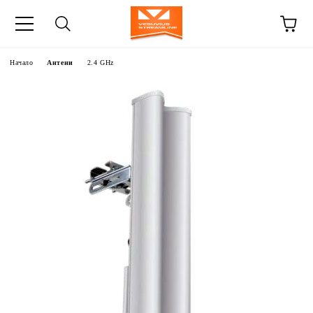
Начало
Антени
2.4 GHz