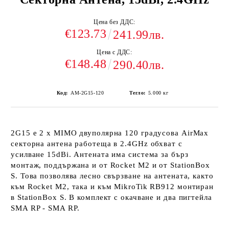
Цена без ДДС:
€123.73
241.99лв.
Цена с ДДС:
€148.48
290.40лв.
Код:
AM-2G15-120
Тегло:
5.000
кг
2G15 е 2 x MIMO двуполярна 120 градусова AirMax
секторна антена работеща в 2.4GHz обхват с
усилване 15dBi. Антената има система за бърз
монтаж, поддържана и от Rocket M2 и от StationBox
S. Това позволява лесно свързване на антената, както
към Rocket M2, така и към MikroTik RB912 монтиран
в StationBox S. В комплект с окачване и два пигтейла
SMA RP - SMA RP.