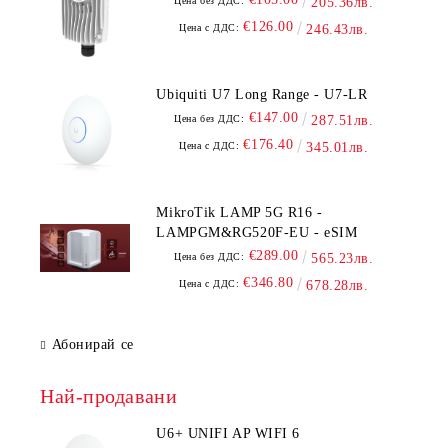
Цена без ДДС:
205.36лв.
€126.00
Цена с ДДС:
246.43лв.
Ubiquiti U7 Long Range - U7-LR
€147.00
Цена без ДДС:
287.51лв.
€176.40
Цена с ДДС:
345.01лв.
MikroTik LAMP 5G R16 -
LAMPGM&RG520F-EU - eSIM
€289.00
Цена без ДДС:
565.23лв.
€346.80
Цена с ДДС:
678.28лв.
Абонирай се
Най-продавани
U6+ UNIFI AP WIFI 6