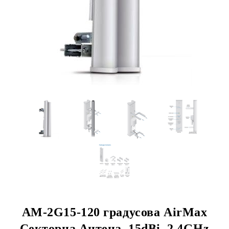
AM-2G15-120 градусова AirMax
Секторна Антена, 15dBi, 2.4GHz