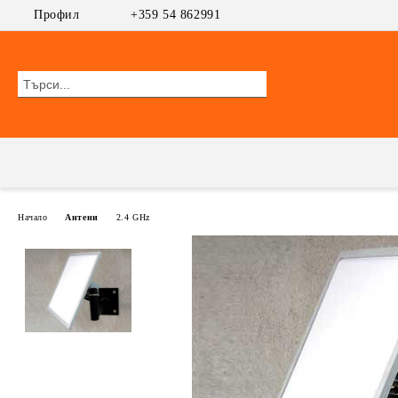
Профил
+359 54 862991
Начало
Антени
2.4 GHz