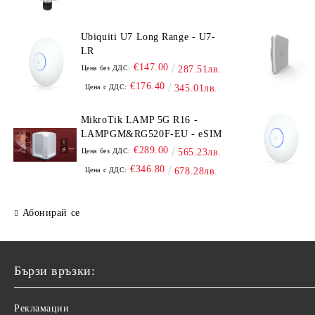
Ubiquiti U7 Long Range - U7-
LR
€147.00
Цена без ДДС:
287.51лв.
€176.40
Цена с ДДС:
345.01лв.
MikroTik LAMP 5G R16 -
LAMPGM&RG520F-EU - eSIM
€289.00
Цена без ДДС:
565.23лв.
€346.80
Цена с ДДС:
678.28лв.
Абонирай се
Бързи връзки:
Рекламации