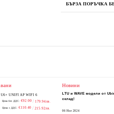
БЪРЗА ПОРЪЧКА Б
САМО ПОПЪЛНЕТЕ 2 ПОЛЕТА
Ние ще се свържем с вас в рамки
авани
Новини
LTU и WAVE модели от Ubiq
U6+ UNIFI AP WIFI 6
склад!
€92.00
Цена без ДДС:
179.94лв.
€110.40
Цена с ДДС:
215.92лв.
06 Ное 2024