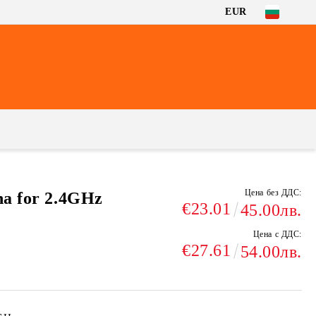
EUR
Цена без ДДС:
na for 2.4GHz
€23.01
45.00лв.
Цена с ДДС:
€27.61
54.00лв.