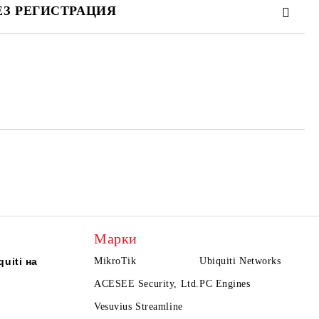
ЕЗ РЕГИСТРАЦИЯ
те на работния ден.
Марки
uiti на
MikroTik
Ubiquiti Networks
ACESEE Security, Ltd.
PC Engines
Vesuvius Streamline