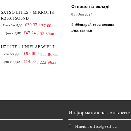
Отново на склад!
SXTSQ LITE5 - MIKROTIK
05 Юни 2024
RBSXTSQ5ND
Абонирай се за новини
€39.37
Цена без ДДС:
77.00лв.
Виж всички
€47.24
Цена с ДДС:
92.39лв.
U7 LITE - UNIFI AP WIFI 7
€95.00
Цена без ДДС:
185.80лв.
€114.00
Цена с ДДС:
222.96лв.
Информация за контакти:
Имейл:
office@vstl.eu