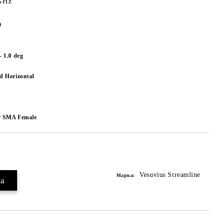
4GHz
0
- 1.0 deg
nd Horizontal
or SMA Female
Добави в желани
Vesuvius Streamline
Марка: