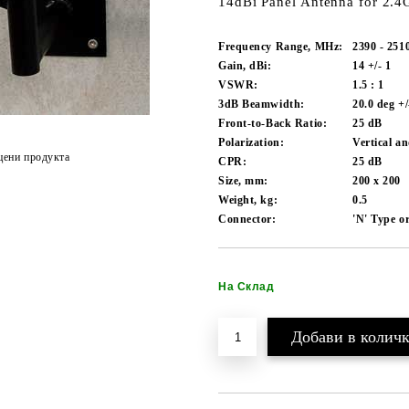
14dBi Panel Antenna for 2.
Frequency Range, MHz:
2390 - 251
Gain, dBi:
14 +/- 1
VSWR:
1.5 : 1
3dB Beamwidth:
20.0 deg +/
Front-to-Back Ratio:
25 dB
Polarization:
Vertical a
цени продукта
CPR:
25 dB
Size, mm:
200 x 200
Weight, kg:
0.5
Connector:
'N' Type 
На Склад