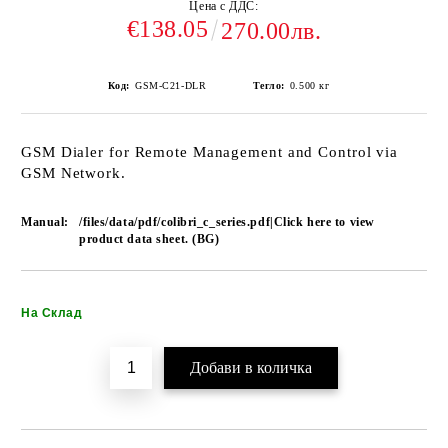
Цена с ДДС:
€138.05
270.00лв.
Код:
GSM-C21-DLR
Тегло:
0.500
кг
GSM Dialer for Remote Management and Control via
GSM Network.
Manual:
/files/data/pdf/colibri_c_series.pdf|Click here to view
product data sheet. (BG)
Добави в желани
На Склад