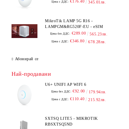
€176.40
Цена с ДДС:
345.01лв.
MikroTik LAMP 5G R16 -
LAMPGM&RG520F-EU - eSIM
€289.00
Цена без ДДС:
565.23лв.
€346.80
Цена с ДДС:
678.28лв.
Абонирай се
Най-продавани
U6+ UNIFI AP WIFI 6
€92.00
Цена без ДДС:
179.94лв.
€110.40
Цена с ДДС:
215.92лв.
SXTSQ LITE5 - MIKROTIK
RBSXTSQ5ND