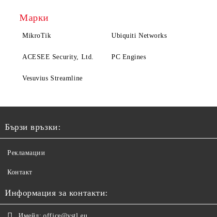
Марки
MikroTik
Ubiquiti Networks
ACESEE Security, Ltd.
PC Engines
Vesuvius Streamline
Бързи връзки:
Рекламации
Контакт
Информация за контакти:
Имейл:
office@vstl.eu