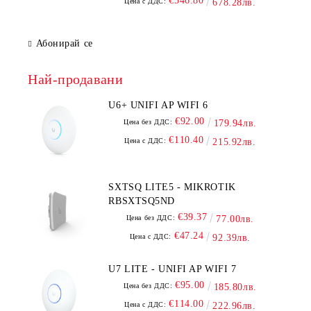
€346.80
Цена с ДДС:
678.28лв.
Абонирай се
Най-продавани
U6+ UNIFI AP WIFI 6
€92.00
Цена без ДДС:
179.94лв.
€110.40
Цена с ДДС:
215.92лв.
SXTSQ LITE5 - MIKROTIK
RBSXTSQ5ND
€39.37
Цена без ДДС:
77.00лв.
€47.24
Цена с ДДС:
92.39лв.
U7 LITE - UNIFI AP WIFI 7
€95.00
Цена без ДДС:
185.80лв.
€114.00
Цена с ДДС:
222.96лв.