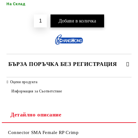
Добави в желани
На Склад
БЪРЗА ПОРЪЧКА БЕЗ РЕГИСТРАЦИЯ
САМО ПОПЪЛНЕТЕ 2 ПОЛЕТА
Оцени продукта
Информация за Съответствие
Детайлно описание
Ние ще се свържем с вас в рамките на работния ден.
Connector SMA Female RP Crimp