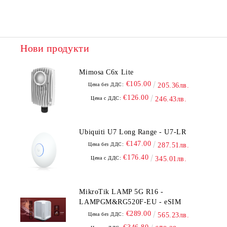
Нови продукти
Mimosa C6x Lite
€105.00
Цена без ДДС:
205.36лв.
€126.00
Цена с ДДС:
246.43лв.
Ubiquiti U7 Long Range - U7-LR
€147.00
Цена без ДДС:
287.51лв.
€176.40
Цена с ДДС:
345.01лв.
MikroTik LAMP 5G R16 -
LAMPGM&RG520F-EU - eSIM
€289.00
Цена без ДДС:
565.23лв.