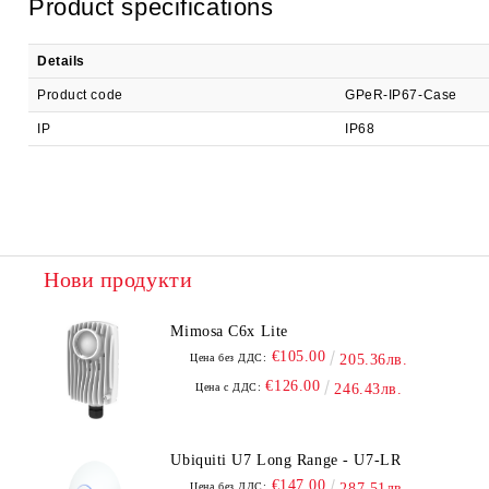
Product specifications
Details
Product code
GPeR-IP67-Case
IP
IP68
Нови продукти
Mimosa C6x Lite
€105.00
Цена без ДДС:
205.36лв.
€126.00
Цена с ДДС:
246.43лв.
Ubiquiti U7 Long Range - U7-LR
€147.00
Цена без ДДС:
287.51лв.