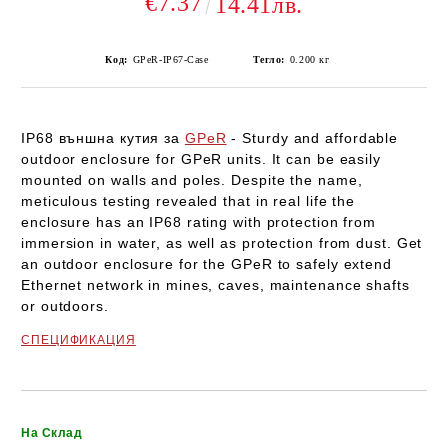
€7.37
14.41лв.
Код:
GPeR-IP67-Case
Тегло:
0.200
кг
IP68
външна кутия за
GPeR
-
Sturdy and affordable
outdoor enclosure for GPeR units. It can be easily
mounted on walls and poles. Despite the name,
meticulous testing revealed that in real life the
enclosure has an IP68 rating with protection from
immersion in water, as well as protection from dust. Get
an outdoor enclosure for the GPeR to safely extend
Ethernet network in mines, caves, maintenance shafts
or outdoors.
СПЕЦИФИКАЦИЯ
Добави в желани
На Склад