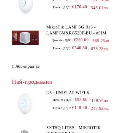
€176.40
Цена с ДДС:
345.01лв.
MikroTik LAMP 5G R16 -
LAMPGM&RG520F-EU - eSIM
€289.00
Цена без ДДС:
565.23лв.
€346.80
Цена с ДДС:
678.28лв.
Абонирай се
Най-продавани
U6+ UNIFI AP WIFI 6
€92.00
Цена без ДДС:
179.94лв.
€110.40
Цена с ДДС:
215.92лв.
SXTSQ LITE5 - MIKROTIK