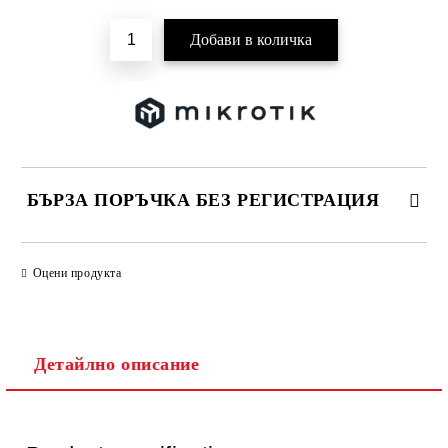
БЪРЗА ПОРЪЧКА БЕЗ РЕГИСТРАЦИЯ
САМО ПОПЪЛНЕТЕ 2 ПОЛЕТА
Оцени продукта
Детайлно описание
Ние ще се свържем с вас в рамките на работния ден.