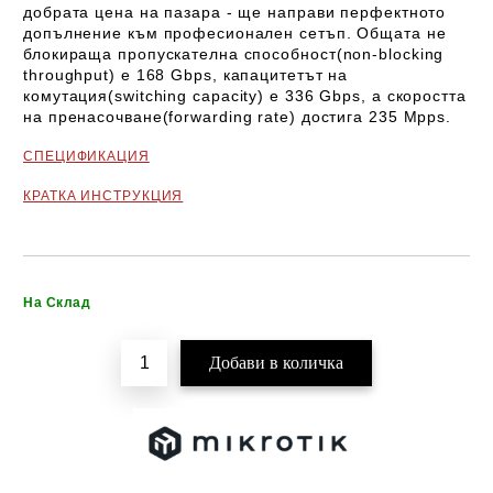
добрата цена на пазара - ще направи перфектното
допълнение към професионален сетъп. Общата не
блокираща пропускателна способност(
non-blocking
throughput)
е 168 Gbps, капацитетът на
комутация(
switching capacity)
е 336 Gbps, а скоростта
на пренасочване(
forwarding rate)
достига 235 Mpps.
СПЕЦИФИКАЦИЯ
КРАТКА ИНСТРУКЦИЯ
Добави в желани
На Склад