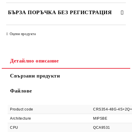
БЪРЗА ПОРЪЧКА БЕЗ РЕГИСТРАЦИЯ
САМО ПОПЪЛНЕТЕ 2 ПОЛЕТА
Оцени продукта
Детайлно описание
Ние ще се свържем с вас в рамките на работния ден.
Свързани продукти
Файлове
Product code
CRS354-48G-4S+2Q
Architecture
MIPSBE
CPU
QCA9531