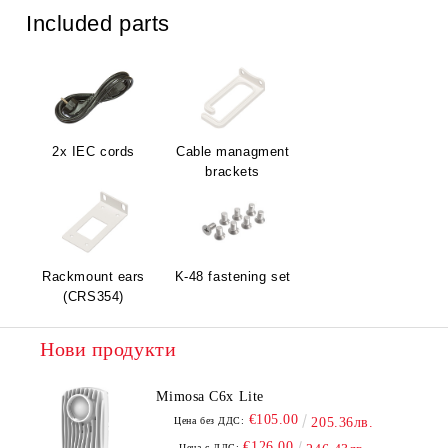
Included parts
2x IEC cords
Cable managment
brackets
Rackmount ears
K-48 fastening set
(CRS354)
Нови продукти
Mimosa C6x Lite
€105.00
Цена без ДДС:
205.36лв.
€126.00
Цена с ДДС: