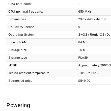
CPU core count
1
CPU nominal frequency
650 MHz
Dimensions
297 x 443 x 44 mm
RouterOS license
5
Operating System
SwOS / RouterOS (Dua
Size of RAM
64 MB
Storage size
16 MB
Storage type
FLASH
MTBF
Approximately 200'00
Tested ambient temperature
-20°C to 60°C
Suggested price
$549.00
Powering