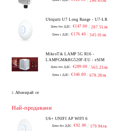
246.43лв.
Ubiquiti U7 Long Range - U7-LR
€147.00
Цена без ДДС:
287.51лв.
€176.40
Цена с ДДС:
345.01лв.
MikroTik LAMP 5G R16 -
LAMPGM&RG520F-EU - eSIM
€289.00
Цена без ДДС:
565.23лв.
€346.80
Цена с ДДС:
678.28лв.
Абонирай се
Най-продавани
U6+ UNIFI AP WIFI 6
€92.00
Цена без ДДС:
179.94лв.