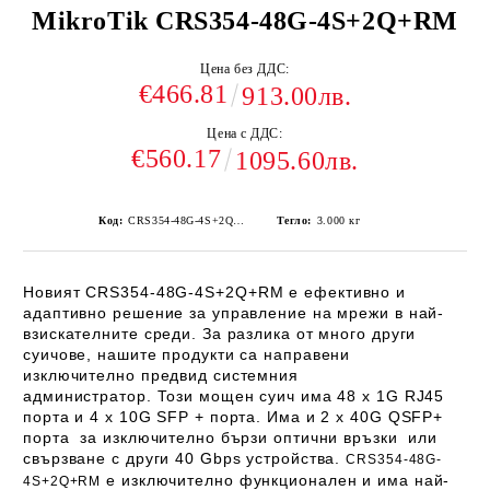
MikroTik CRS354-48G-4S+2Q+RM
Цена без ДДС:
€466.81
913.00лв.
Цена с ДДС:
€560.17
1095.60лв.
Код:
CRS354-48G-4S+2Q+RM
Тегло:
3.000
кг
Новият
CRS354-48G-4S+2Q+RM
е ефективно и
адаптивно решение за управление на мрежи в най-
взискателните среди. За разлика от много други
суичове, нашите продукти са направени
изключително предвид системния
администратор. Този мощен суич има 48 x 1G RJ45
порта и 4 x 10G SFP + порта. Има и 2 x 40G QSFP+
порта за изключително бързи оптични връзки или
свързване с други 40 Gbps устройства.
CRS354-48G-
е изключително функционален и има най-
4S+2Q+RM