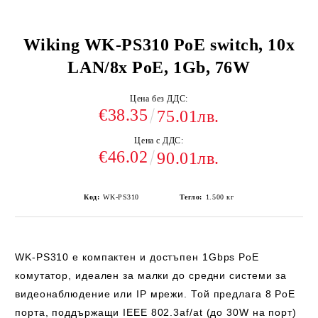
Wiking WK-PS310 PoE switch, 10x
LAN/8x PoE, 1Gb, 76W
Цена без ДДС:
€38.35
75.01лв.
Цена с ДДС:
€46.02
90.01лв.
Код:
WK-PS310
Тегло:
1.500
кг
WK-PS310
е компактен и достъпен 1Gbps PoE
комутатор, идеален за малки до средни системи за
видеонаблюдение или IP мрежи. Той предлага 8 PoE
порта, поддържащи IEEE 802.3af/at (до 30W на порт)