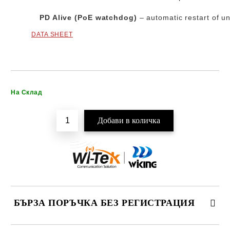
PD Alive (PoE watchdog)
– automatic restart of u
DATA SHEET
Добави в желани
На Склад
БЪРЗА ПОРЪЧКА БЕЗ РЕГИСТРАЦИЯ
САМО ПОПЪЛНЕТЕ 2 ПОЛЕТА