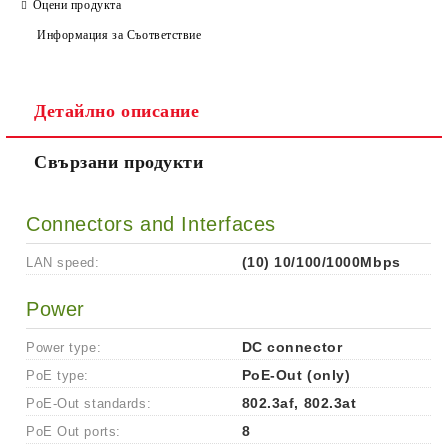
Оцени продукта
Информация за Съответствие
Детайлно описание
Ние ще се свържем с вас в рамките на работния ден.
Свързани продукти
Connectors and Interfaces
LAN speed:
(10) 10/100/1000Mbps
Power
Power type:
DC connector
PoE type:
PoE-Out (only)
PoE-Out standards:
802.3af, 802.3at
PoE Out ports:
8