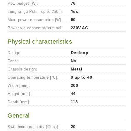
PoE budget [W]:
76
Long range PoE - up to 250m:
Yes
Max. power consumption [W]:
90
Power via connector/terminal:
230V AC
Physical characteristics
Design:
Desktop
Fans:
No
Chassis design:
Metal
Operating temperature [°C]:
0 up to 40
Width [mm]:
200
Height [mm]:
44
Depth [mm]:
118
General
Switchning capacity [Gbps]:
20