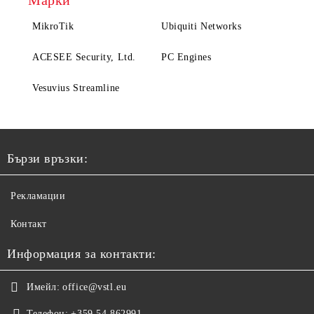
Марки
MikroTik
Ubiquiti Networks
ACESEE Security, Ltd.
PC Engines
Vesuvius Streamline
Бързи връзки:
Рекламации
Контакт
Информация за контакти:
Имейл:
office@vstl.eu
Телефон:
+359 54 862991