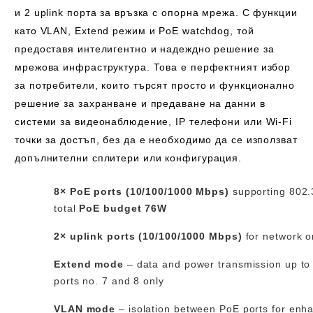
и 2 uplink порта за връзка с опорна мрежа. С функции
като VLAN, Extend режим и PoE watchdog, той
предоставя интелигентно и надеждно решение за
мрежова инфраструктура. Това е перфектният избор
за потребители, които търсят просто и функционално
решение за захранване и предаване на данни в
системи за видеонаблюдение, IP телефони или Wi-Fi
точки за достъп, без да е необходимо да се използват
допълнителни сплитери или конфигурация.
8× PoE ports (10/100/1000 Mbps)
supporting 802.
total
PoE budget 76W
2× uplink ports (10/100/1000 Mbps)
for network o
Extend mode
– data and power transmission up t
ports no. 7 and 8 only
VLAN mode
– isolation between PoE ports for enh