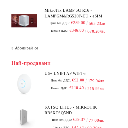
MikroTik LAMP 5G R16 -
LAMPGM&RG520F-EU - eSIM
€289.00
Цена без ДДС:
565.23лв.
€346.80
Цена с ДДС:
678.28лв.
Абонирай се
Най-продавани
U6+ UNIFI AP WIFI 6
€92.00
Цена без ДДС:
179.94лв.
€110.40
Цена с ДДС:
215.92лв.
SXTSQ LITE5 - MIKROTIK
RBSXTSQ5ND
€39.37
Цена без ДДС:
77.00лв.
€47.24
Цена с ДДС: