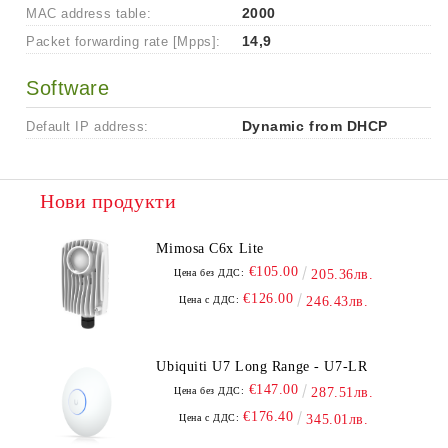
MAC address table:
2000
Packet forwarding rate [Mpps]:
14,9
Software
Default IP address:
Dynamic from DHCP
Нови продукти
Mimosa C6x Lite
€105.00
Цена без ДДС:
205.36лв.
€126.00
Цена с ДДС:
246.43лв.
Ubiquiti U7 Long Range - U7-LR
€147.00
Цена без ДДС:
287.51лв.
€176.40
Цена с ДДС:
345.01лв.