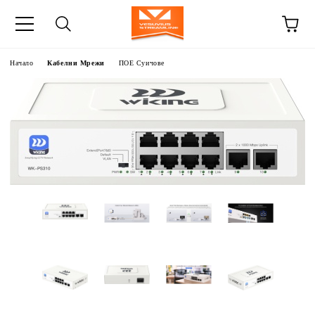
Начало
Кабелни Мрежи
ПОЕ Суичове