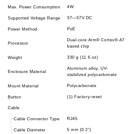
4W
Max. Power Consumption
37—57V DC
Supported Voltage Range
PoE
Power Method
Dual-core Arm® Cortex®-A7
Processor
based chip
330 g (11.6 oz)
Weight
Aluminum alloy, UV-
Enclosure Material
stabilized polycarbonate
Polycarbonate
Mount Material
(1) Factory-reset
Button
Cable
RJ45
Cable Connector Type
5 mm (0.2")
Cable Diameter