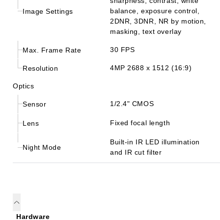
sharpness, contrast, white
balance, exposure control,
Image Settings
2DNR, 3DNR, NR by motion,
masking, text overlay
30 FPS
Max. Frame Rate
4MP 2688 x 1512 (16:9)
Resolution
Optics
1/2.4" CMOS
Sensor
Fixed focal length
Lens
Built-in IR LED illumination
Night Mode
and IR cut filter
Hardware