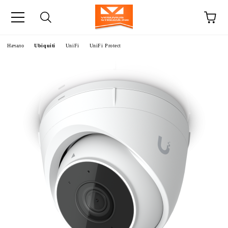
Начало
Ubiquiti
UniFi
UniFi Protect