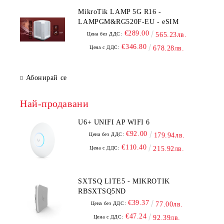
MikroTik LAMP 5G R16 -
LAMPGM&RG520F-EU - eSIM
€289.00
Цена без ДДС:
565.23лв.
€346.80
Цена с ДДС:
678.28лв.
Абонирай се
Най-продавани
U6+ UNIFI AP WIFI 6
€92.00
Цена без ДДС:
179.94лв.
€110.40
Цена с ДДС:
215.92лв.
SXTSQ LITE5 - MIKROTIK
RBSXTSQ5ND
€39.37
Цена без ДДС:
77.00лв.
€47.24
Цена с ДДС:
92.39лв.