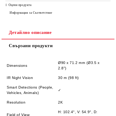
САМО ПОПЪЛНЕТЕ 2 ПОЛЕТА
Оцени продукта
Информация за Съответствие
Детайлно описание
Ние ще се свържем с вас в рамките на работния ден.
Свързани продукти
Ø90 x 71.2 mm (Ø3.5 x
Dimensions
2.8")
IR Night Vision
30 m (98 ft)
Smart Detections (People,
✓
Vehicles, Animals)
Resolution
2K
H: 102.4°, V: 54.9°, D:
Field of View