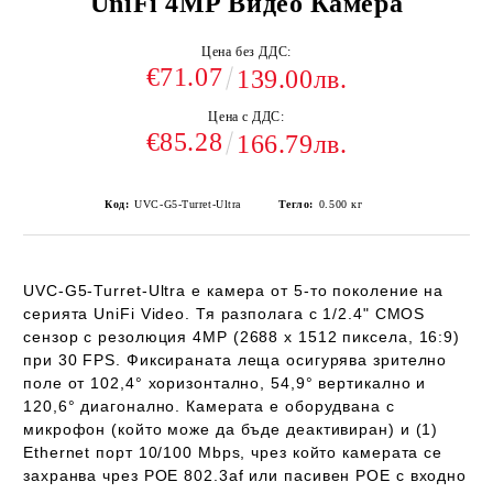
UniFi 4MP Видео Камера
Цена без ДДС:
€71.07
139.00лв.
Цена с ДДС:
€85.28
166.79лв.
Код:
UVC-G5-Turret-Ultra
Тегло:
0.500
кг
UVC-G5-Turret-Ultra
е камера от 5-то поколение на
серията UniFi Video. Тя разполага с 1/2.4" CMOS
сензор с резолюция
4MP (2688 x 1512 пиксела, 16:9)
при 30 FPS
. Фиксираната леща осигурява зрително
поле от 102,4° хоризонтално, 54,9° вертикално и
120,6° диагонално. Камерата е оборудвана с
микрофон (който може да бъде деактивиран) и (1)
Ethernet порт 10/100 Mbps, чрез който камерата се
захранва чрез
POE 802.3af
или
пасивен POE
с входно