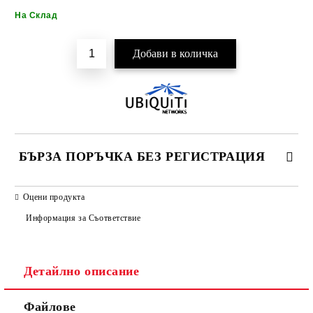
Добави в желани
На Склад
БЪРЗА ПОРЪЧКА БЕЗ РЕГИСТРАЦИЯ
САМО ПОПЪЛНЕТЕ 2 ПОЛЕТА
Оцени продукта
Информация за Съответствие
Детайлно описание
Ние ще се свържем с вас в рамките на работния ден.
Файлове