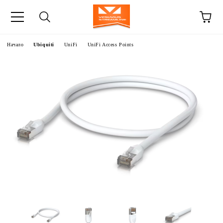
Начало
Ubiquiti
UniFi
UniFi Access Points