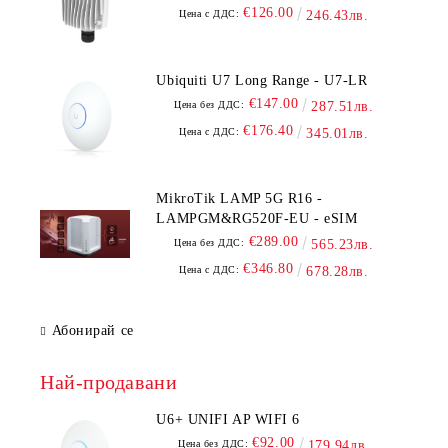
€126.00
Цена с ДДС:
246.43лв.
Ubiquiti U7 Long Range - U7-LR
€147.00
Цена без ДДС:
287.51лв.
€176.40
Цена с ДДС:
345.01лв.
MikroTik LAMP 5G R16 -
LAMPGM&RG520F-EU - eSIM
€289.00
Цена без ДДС:
565.23лв.
€346.80
Цена с ДДС:
678.28лв.
Абонирай се
Най-продавани
U6+ UNIFI AP WIFI 6
€92.00
Цена без ДДС:
179.94лв.