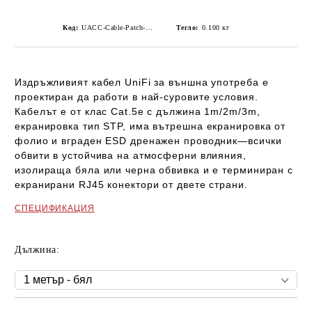
Код:
UACC-Cable-Patch-Outdoor
Тегло:
0.100
кг
Издръжливият кабел UniFi за външна употреба е
проектиран да работи в най-суровите условия.
Кабелът е от клас Cat.5e с дължина 1m/2m/3m,
екранировка тип STP, има вътрешна екранировка от
фолио и вграден ESD дренажен проводник—всички
обвити в устойчива на атмосферни влияния,
изолираща бяла или черна обвивка и е терминиран
с
екранирани RJ45 конектори от двете страни.
СПЕЦИФИКАЦИЯ
Дължина: