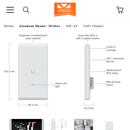
Начало
Безжични Мрежи / Wireless
WiFi AP
UniFi Ubiquiti