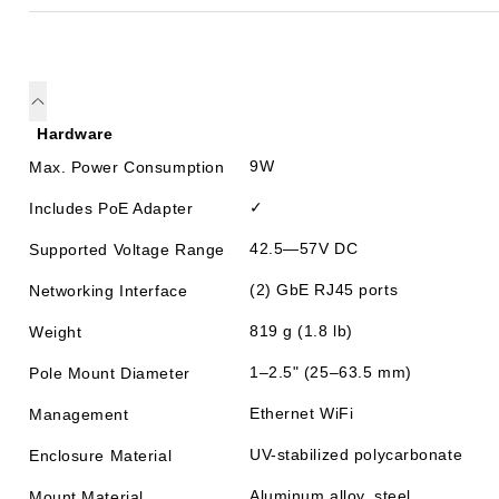
Hardware
9W
Max. Power Consumption
✓
Includes PoE Adapter
42.5—57V DC
Supported Voltage Range
(2) GbE RJ45 ports
Networking Interface
819 g (1.8 lb)
Weight
1–2.5" (25–63.5 mm)
Pole Mount Diameter
Ethernet WiFi
Management
UV-stabilized polycarbonate
Enclosure Material
Aluminum alloy, steel
Mount Material