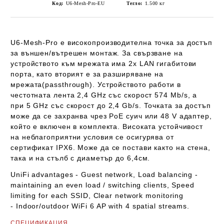
Код:
U6-Mesh-Pro-EU
Тегло:
1.500
кг
U6-Mesh-Pro
е високопроизводителна точка за достъп
за външен/вътрешен монтаж. За свързване на
устройството към мрежата има 2x LAN гигабитови
порта, като вторият е за разширяване на
мрежата(
passthrough)
. Устройството работи в
честотната лента 2,4 GHz със скорост
574 Mb/s
, а
при 5 GHz със скорост до
2,4 Gb/s
. Точката за достъп
може да се захранва чрез PoE суич или 48 V адаптер,
който е включен в комплекта. Високата устойчивост
на неблагоприятни условия се осигурява от
сертификат
IPX6
. Може да се постави както на стена,
така и на стълб с диаметър до 6,4см.
UniFi advantages
- Guest network, Load balancing -
maintaining an even load / switching clients, Speed
limiting for each SSID, Clear network monitoring
-
Indoor/outdoor
WiFi 6 AP
with 4 spatial streams.
СПЕЦИФИКАЦИЯ