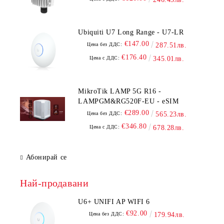
Ubiquiti U7 Long Range - U7-LR
€147.00
Цена без ДДС:
287.51лв.
€176.40
Цена с ДДС:
345.01лв.
MikroTik LAMP 5G R16 -
LAMPGM&RG520F-EU - eSIM
€289.00
Цена без ДДС:
565.23лв.
€346.80
Цена с ДДС:
678.28лв.
Абонирай се
Най-продавани
U6+ UNIFI AP WIFI 6
€92.00
Цена без ДДС:
179.94лв.