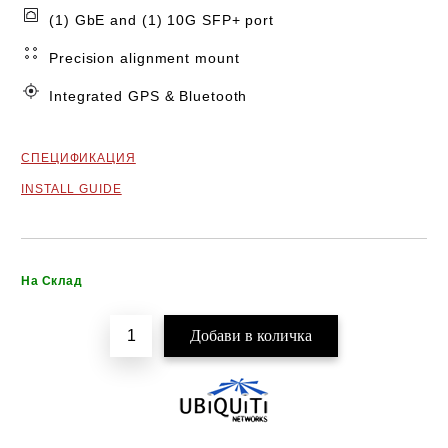
(1) GbE and (1) 10G SFP+ port
Precision alignment mount
Integrated GPS & Bluetooth
СПЕЦИФИКАЦИЯ
INSTALL GUIDE
Добави в желани
На Склад