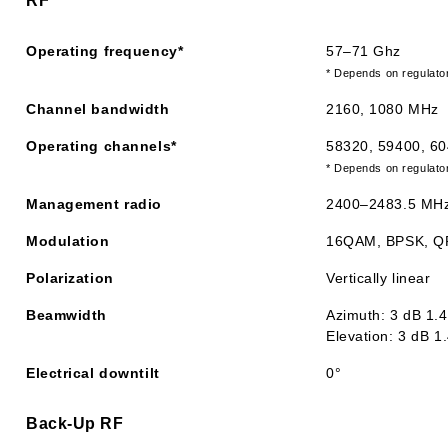
RF
Operating frequency*
57–71 Ghz
* Depends on regulator
Channel bandwidth
2160, 1080 MHz
Operating channels*
58320, 59400, 60
* Depends on regulator
Management radio
2400–2483.5 MH
Modulation
16QAM, BPSK, Q
Polarization
Vertically linear
Beamwidth
Azimuth: 3 dB 1.4
Elevation: 3 dB 1
Electrical downtilt
0°
Back-Up RF