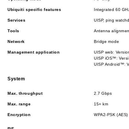
Ubiquiti specific features
Integrated 60 GHz
Services
UISP, ping watchd
Tools
Antenna alignment,
Network
Bridge mode
Management application
UISP web: Version
UISP iOS™: Versi
UISP Android™: Ve
System
Max. throughput
2.7 Gbps
Max. range
15+ km
Encryption
WPA2-PSK (AES)