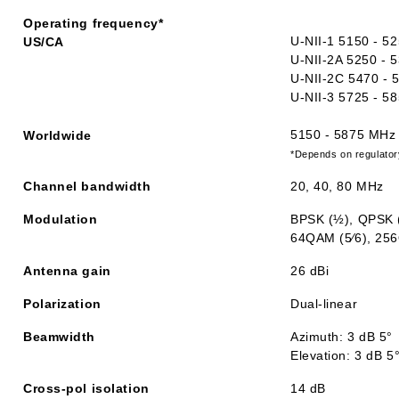
Operating frequency*
U-NII-1 5150 - 5
US/CA
U-NII-2A 5250 - 
U-NII-2C 5470 -
U-NII-3 5725 - 5
5150 - 5875 MHz
Worldwide
*Depends on regulator
Channel bandwidth
20, 40, 80 MHz
Modulation
BPSK (½), QPSK 
64QAM (5⁄6), 25
Antenna gain
26 dBi
Polarization
Dual-linear
Beamwidth
Azimuth: 3 dB 5°
Elevation: 3 dB 5
Cross-pol isolation
14 dB