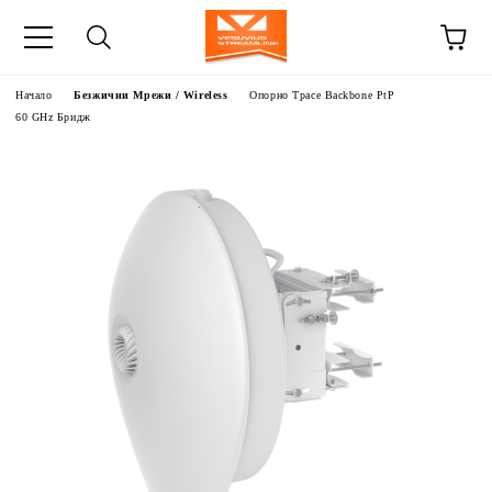
Начало
Безжични Мрежи / Wireless
Опорно Трасе Backbone PtP
60 GHz Бридж