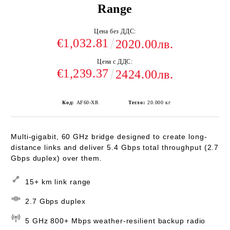
Range
Цена без ДДС:
€1,032.81
2020.00лв.
Цена с ДДС:
€1,239.37
2424.00лв.
Код:
AF60-XR
Тегло:
20.000
кг
Multi-gigabit, 60 GHz bridge designed to create long-
distance links and deliver 5.4 Gbps total throughput (2.7
Gbps duplex) over them.
15+ km link range
2.7 Gbps duplex
5 GHz 800+ Mbps weather-resilient backup radio