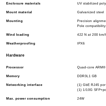
Enclosure materials
UV stabilized pol
Mount material
Galvanized steel
Mounting
Precision alignmen
Pole compatibilit
Wind loading
422 N at 200 km/h
Weatherproofing
IPX6
Hardware
Processor
Quad-core ARM® 
Memory
DDR3L1 GB
Networking interface
(1) GbE RJ45 por
(1) 1/10G SFP+po
Max. power consumption
24W