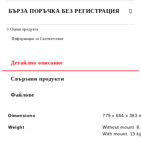
БЪРЗА ПОРЪЧКА БЕЗ РЕГИСТРАЦИЯ
САМО ПОПЪЛНЕТЕ 2 ПОЛЕТА
Оцени продукта
Информация за Съответствие
Детайлно описание
Ние ще се свържем с вас в рамките на работния ден.
Свързани продукти
Файлове
Dimensions
779 x 664 x 383 m
Weight
Without mount: 8.
With mount: 13 kg