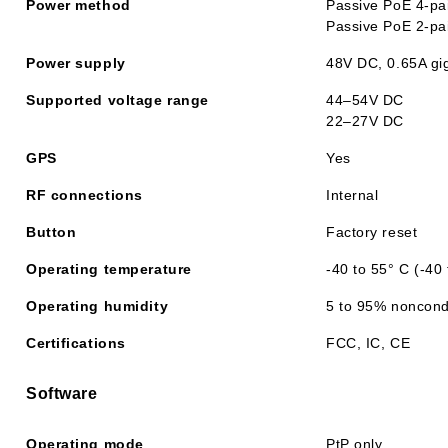
Power method
Passive PoE 4-pair
Passive PoE 2-pai
Power supply
48V DC, 0.65A gig
Supported voltage range
44–54V DC
22–27V DC
GPS
Yes
RF connections
Internal
Button
Factory reset
Operating temperature
-40 to 55° C (-40
Operating humidity
5 to 95% noncon
Certifications
FCC, IC, CE
Software
Operating mode
PtP only