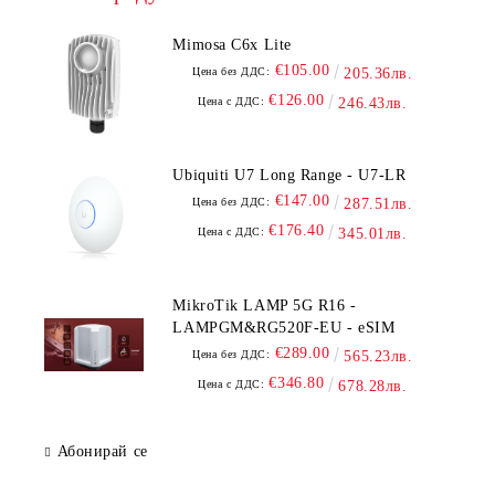
Mimosa C6x Lite
€105.00
Цена без ДДС:
205.36лв.
€126.00
Цена с ДДС:
246.43лв.
Ubiquiti U7 Long Range - U7-LR
€147.00
Цена без ДДС:
287.51лв.
€176.40
Цена с ДДС:
345.01лв.
MikroTik LAMP 5G R16 -
LAMPGM&RG520F-EU - eSIM
€289.00
Цена без ДДС:
565.23лв.
€346.80
Цена с ДДС:
678.28лв.
Абонирай се