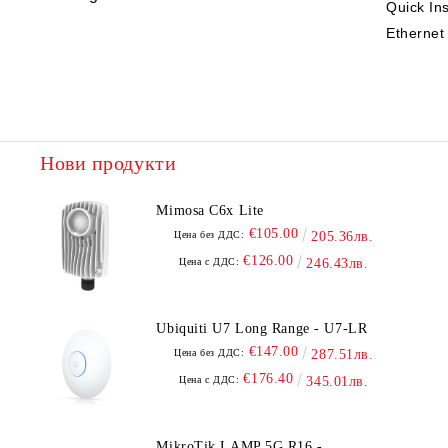
Quick Ins
Ethernet
Нови продукти
Mimosa C6x Lite
€105.00
Цена без ДДС:
205.36лв.
€126.00
Цена с ДДС:
246.43лв.
Ubiquiti U7 Long Range - U7-LR
€147.00
Цена без ДДС:
287.51лв.
€176.40
Цена с ДДС:
345.01лв.
MikroTik LAMP 5G R16 -