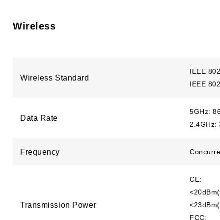
Wireless
IEEE 80
Wireless Standard
IEEE 80
5GHz: 8
Data Rate
2.4GHz:
Frequency
Concurre
CE:
<20dBm(
Transmission Power
<23dBm(
FCC: