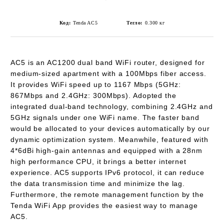
Код:
Tenda AC5
Тегло:
0.300
кг
AC5 is an AC1200 dual band WiFi router, designed for
medium-sized apartment with a 100Mbps fiber access.
It provides WiFi speed up to 1167 Mbps (5GHz:
867Mbps and 2.4GHz: 300Mbps). Adopted the
integrated dual-band technology, combining 2.4GHz and
5GHz signals under one WiFi name. The faster band
would be allocated to your devices automatically by our
dynamic optimization system. Meanwhile, featured with
4*6dBi high-gain antennas and equipped with a 28nm
high performance CPU, it brings a better internet
experience. AC5 supports IPv6 protocol, it can reduce
the data transmission time and minimize the lag.
Furthermore, the remote management function by the
Tenda WiFi App provides the easiest way to manage
AC5.