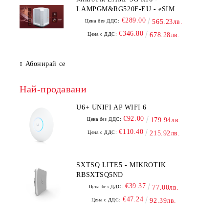
LAMPGM&RG520F-EU - eSIM
€289.00
Цена без ДДС:
565.23лв.
€346.80
Цена с ДДС:
678.28лв.
Абонирай се
Най-продавани
U6+ UNIFI AP WIFI 6
€92.00
Цена без ДДС:
179.94лв.
€110.40
Цена с ДДС:
215.92лв.
SXTSQ LITE5 - MIKROTIK
RBSXTSQ5ND
€39.37
Цена без ДДС:
77.00лв.
€47.24
Цена с ДДС:
92.39лв.