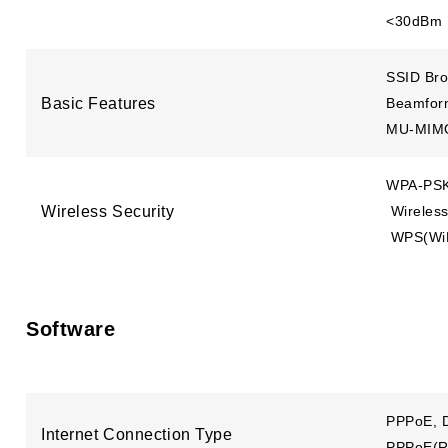
<30dBm
SSID Bro
Basic Features
Beamfor
MU-MIM
WPA-PS
Wireless Security
Wireless
WPS(WiFi
Software
PPPoE, D
Internet Connection Type
PPPoE(Ru