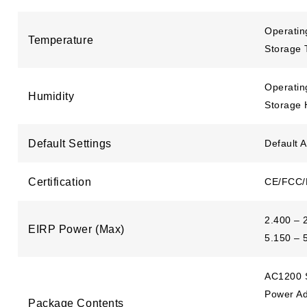
Operati
Temperature
Storage 
Operatin
Humidity
Storage 
Default Settings
Default A
Certification
CE/FCC
2.400 – 
EIRP Power (Max)
5.150 – 
AC1200 S
Power Ad
Package Contents