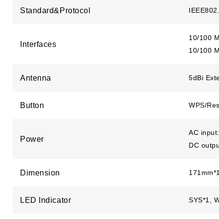
Standard&Protocol
IEEE802.
10/100 
Interfaces
10/100 M
Antenna
5dBi Ext
Button
WPS/Rese
AC input
Power
DC outpu
Dimension
171mm*
LED Indicator
SYS*1, W