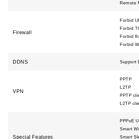
Remote 
Forbid U
Forbid T
Firewall
Forbid fl
Forbid W
DDNS
Support 
PPTP
L2TP
VPN
PPTP cli
L2TP cli
PPPoE U
Smart Wi
Special Features
Smart S