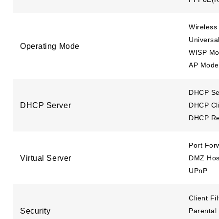
Wireless
Universa
Operating Mode
WISP M
AP Mode
DHCP Se
DHCP Server
DHCP Cli
DHCP Re
Port For
Virtual Server
DMZ Hos
UPnP
Client Fi
Security
Parental