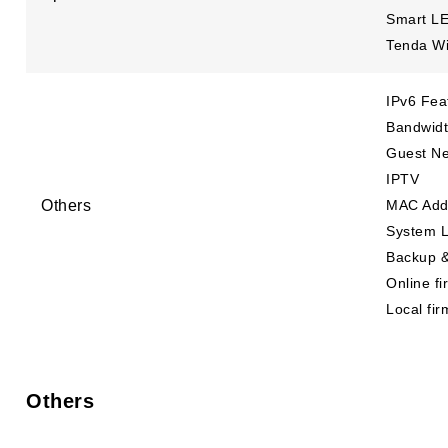
Smart LE
Tenda Wi
IPv6 Fea
Bandwidt
Guest N
IPTV
Others
MAC Add
System 
Backup &
Online f
Local fi
Others