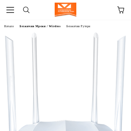
Начало
Безжични Мрежи / Wireless
Безжични Рутери