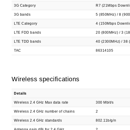
3G Category
R7 (21Mbps Downli
3G bands
5 (850MHz) / 8 (90
LTE Category
4 (150Mbps Downli
LTE FDD bands
20 (800MHz) / 3 (1
LTE TDD bands
40 (2300MHz) / 38
TAC
86314105
Wireless specifications
Details
Wireless 2.4 GHz Max data rate
300 Mbit/s
Wireless 2.4 GHz number of chains
2
Wireless 2.4 GHz standards
802.11b/g/n
Antenna gain dBi for 2.4 GHz
2