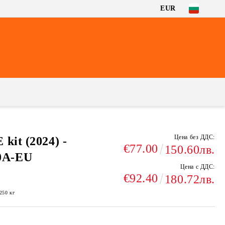
EUR
Цена без ДДС:
kit (2024) -
€77.00
150.60лв.
0A-EU
Цена с ДДС:
€92.40
180.72лв.
.250
кг