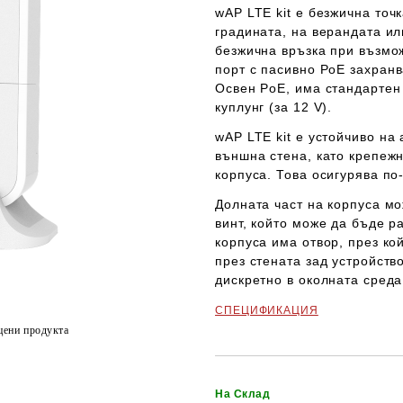
wAP LTE kit
е безжична точк
градината, на верандата ил
безжична връзка при възмож
порт с пасивно
PoE захранв
Освен PoE, има стандартен
куплунг (за 12 V).
wAP LTE kit
е устойчиво на 
външна стена, като крепеж
корпуса. Това осигурява по
Долната част на корпуса м
винт, който може да бъде р
корпуса има отвор, през ко
през стената зад устройств
дискретно в околната среда
СПЕЦИФИКАЦИЯ
цени продукта
На Склад