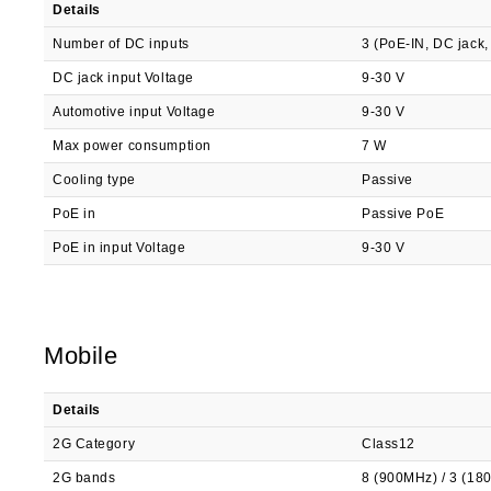
Details
Number of DC inputs
3 (PoE-IN, DC jack,
DC jack input Voltage
9-30 V
Automotive input Voltage
9-30 V
Max power consumption
7 W
Cooling type
Passive
PoE in
Passive PoE
PoE in input Voltage
9-30 V
Mobile
Details
2G Category
Class12
2G bands
8 (900MHz) / 3 (1