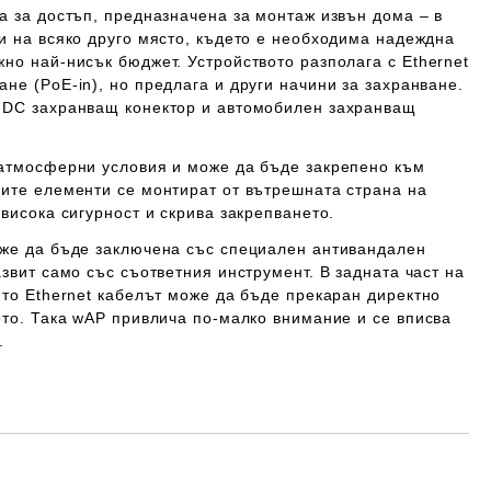
а за достъп, предназначена за монтаж извън дома – в
и на всяко друго място, където е необходима надеждна
но най-нисък бюджет. Устройството разполага с Ethernet
ане (PoE-in)
, но предлага и други начини за захранване.
 DC захранващ конектор и автомобилен захранващ
атмосферни условия и може да бъде закрепено към
ните елементи се монтират от вътрешната страна на
-висока сигурност и скрива закрепването.
оже да бъде заключена със специален антивандален
азвит само със съответния инструмент. В задната част на
йто Ethernet кабелът може да бъде прекаран директно
ото. Така wAP привлича по-малко внимание и се вписва
.
Добави в желани