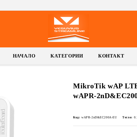
НАЧАЛО
КАТЕГОРИИ
КОНТАКТ
MikroTik wAP LTE 
wAPR-2nD&EC20
Код:
wAPR-2nD&EC200A-EU
Тегло:
0