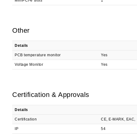
MiniPCI-e slots
1
Other
Details
PCB temperature monitor
Yes
Voltage Monitor
Yes
Certification & Approvals
Details
Certification
CE, E-MARK, EAC,
IP
54