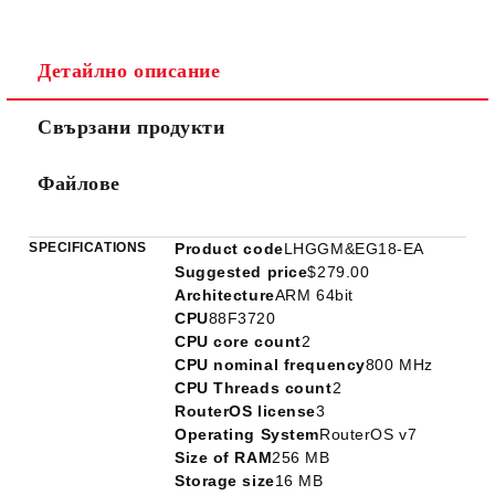
Детайлно описание
Ние ще се свържем с вас в рамките на работния ден.
Свързани продукти
Файлове
SPECIFICATIONS
Product code
LHGGM&EG18-EA
Suggested price
$279.00
Architecture
ARM 64bit
CPU
88F3720
CPU core count
2
CPU nominal frequency
800 MHz
CPU Threads count
2
RouterOS license
3
Operating System
RouterOS v7
Size of RAM
256 MB
Storage size
16 MB