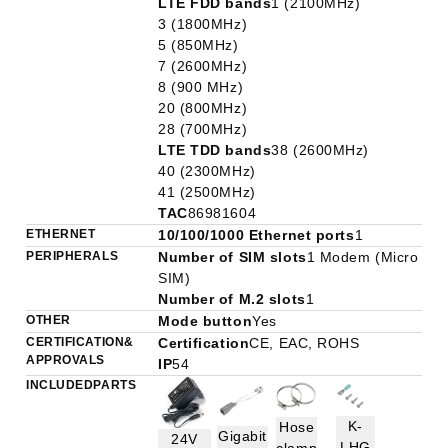
LTE FDD bands
1 (2100MHz)
3 (1800MHz)
5 (850MHz)
7 (2600MHz)
8 (900 MHz)
20 (800MHz)
28 (700MHz)
LTE TDD bands
38 (2600MHz)
40 (2300MHz)
41 (2500MHz)
TAC
86981604
ETHERNET
10/100/1000 Ethernet ports
1
PERIPHERALS
Number of SIM slots
1 Modem (Micro
SIM)
Number of M.2 slots
1
OTHER
Mode button
Yes
CERTIFICATION &
Certification
CE, EAC, ROHS
APPROVALS
IP
54
INCLUDED PARTS
K-
Hose
Gigabit
24V
LHG
clamp