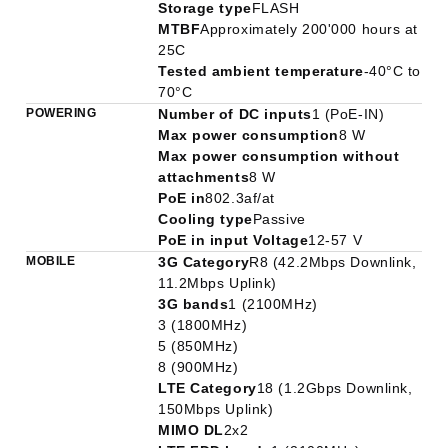
Storage type
FLASH
MTBF
Approximately 200'000 hours at
25C
Tested ambient temperature
-40°C to
70°C
POWERING
Number of DC inputs
1 (PoE-IN)
Max power consumption
8 W
Max power consumption without
attachments
8 W
PoE in
802.3af/at
Cooling type
Passive
PoE in input Voltage
12-57 V
MOBILE
3G Category
R8 (42.2Mbps Downlink,
11.2Mbps Uplink)
3G bands
1 (2100MHz)
3 (1800MHz)
5 (850MHz)
8 (900MHz)
LTE Category
18 (1.2Gbps Downlink,
150Mbps Uplink)
MIMO DL
2x2