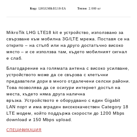
Код:
LHGGM&EG18-EA
Тегло:
2.000
кг
MikroTik LHG LTE18 kit
е устройство, използвано за
свързване към мобилна
3G/LTE мрежа
. Поставя се на
открито – на стълб или на друго достатъчно високо
място – и се използва там, където мобилният сигнал
е слаб.
Благодарение на голямата антена с
високо
усилване
,
устройството може да се свързва с клетъчни
предаватели дори в много отдалечени селски райони.
Това позволява да се осигури интернет достъп на
места, където няма друга налична
връзка.
Устройството е оборудвано с
един Gigabit
LAN порт
и има вграден висококачествен
Category 18
LTE модем
, който поддържа скорости до
1200 Mbps
download
и
150 Mbps upload
.
СПЕЦИФИКАЦИЯ