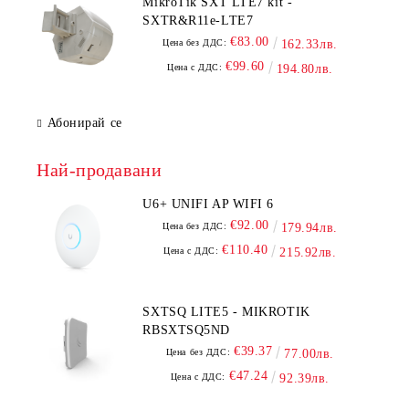
MikroTik SXT LTE7 kit -
SXTR&R11e-LTE7
€83.00
Цена без ДДС:
162.33лв.
€99.60
Цена с ДДС:
194.80лв.
Абонирай се
Най-продавани
U6+ UNIFI AP WIFI 6
€92.00
Цена без ДДС:
179.94лв.
€110.40
Цена с ДДС:
215.92лв.
SXTSQ LITE5 - MIKROTIK
RBSXTSQ5ND
€39.37
Цена без ДДС:
77.00лв.
€47.24
Цена с ДДС:
92.39лв.