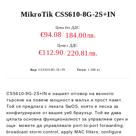
MikroTik CSS610-8G-2S+IN
Цена без ДДС:
€94.08
184.00лв.
Цена с ДДС:
€112.90
220.81лв.
Код:
CSS610-8G-2S+IN
Тегло:
1.000
кг
CSS610-8G-2S+IN
е нашият отговор на вечното
търсене на повече мощност в малък и прост пакет.
Той се предлага с леката
SwOS
, която е лесна за
конфигуриране от вашия уеб браузър. Той ви дава
цялата основна функционалност за управляем суич и
още: можете да управлявате port-to-port forwarding,
broadcast storm control, apply MAC filters, configure