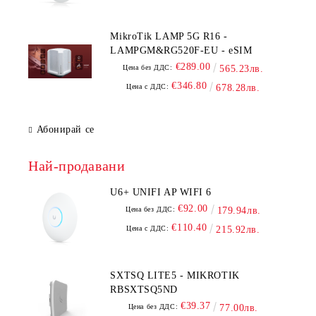
MikroTik LAMP 5G R16 -
LAMPGM&RG520F-EU - eSIM
€289.00
Цена без ДДС:
565.23лв.
€346.80
Цена с ДДС:
678.28лв.
Абонирай се
Най-продавани
U6+ UNIFI AP WIFI 6
€92.00
Цена без ДДС:
179.94лв.
€110.40
Цена с ДДС:
215.92лв.
SXTSQ LITE5 - MIKROTIK
RBSXTSQ5ND
€39.37
Цена без ДДС:
77.00лв.