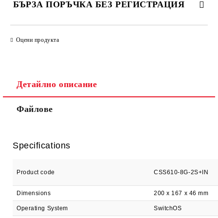
БЪРЗА ПОРЪЧКА БЕЗ РЕГИСТРАЦИЯ
САМО ПОПЪЛНЕТЕ 2 ПОЛЕТА
Оцени продукта
Детайлно описание
Ние ще се свържем с вас в рамките на работния ден.
Файлове
Specifications
Product code
CSS610-8G-2S+IN
Dimensions
200 x 167 x 46 mm
Operating System
SwitchOS