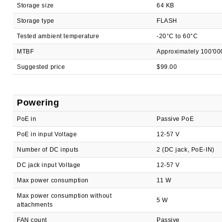
Storage size
64 KB
Storage type
FLASH
Tested ambient temperature
-20°C to 60°C
MTBF
Approximately 100'00
Suggested price
$99.00
Powering
PoE in
Passive PoE
PoE in input Voltage
12-57 V
Number of DC inputs
2 (DC jack, PoE-IN)
DC jack input Voltage
12-57 V
Max power consumption
11 W
Max power consumption without
5 W
attachments
FAN count
Passive