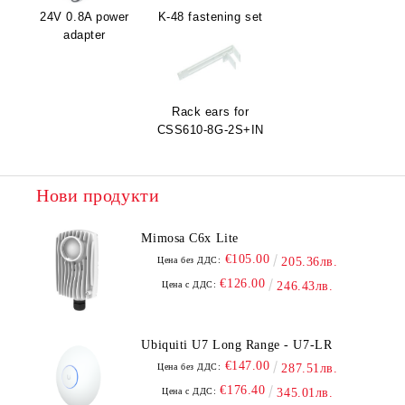
24V 0.8A power
K-48 fastening set
adapter
Rack ears for
CSS610-8G-2S+IN
Нови продукти
Mimosa C6x Lite
€105.00
Цена без ДДС:
205.36лв.
€126.00
Цена с ДДС:
246.43лв.
Ubiquiti U7 Long Range - U7-LR
€147.00
Цена без ДДС:
287.51лв.
€176.40
Цена с ДДС:
345.01лв.