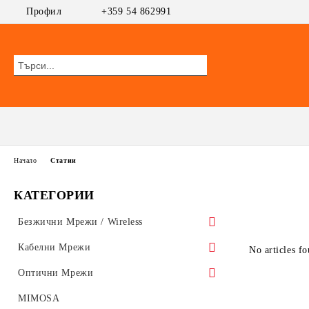
Профил
+359 54 862991
Начало
Статии
КАТЕГОРИИ
Безжични Мрежи / Wireless
Безжични Устройства АП/Клиент
Кабелни Мрежи
No articles f
MikroTik
WiFi AP
Суичове
Оптични Мрежи
Ubiquiti AirMAX
ПОЕ Суичове
UniFi Ubiquiti
Безжични Рутери
GEPON
MIMOSA