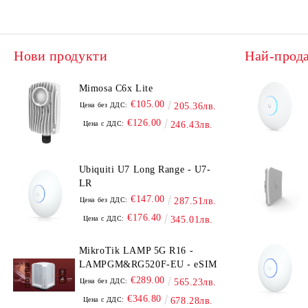
UniFi Protect
Нови продукти
Най-прод
Mimosa C6x Lite
€105.00
Цена без ДДС:
205.36лв.
€126.00
Цена с ДДС:
246.43лв.
Ubiquiti U7 Long Range - U7-
LR
€147.00
Цена без ДДС:
287.51лв.
€176.40
Цена с ДДС:
345.01лв.
MikroTik LAMP 5G R16 -
LAMPGM&RG520F-EU - eSIM
€289.00
Цена без ДДС:
565.23лв.
€346.80
Цена с ДДС:
678.28лв.