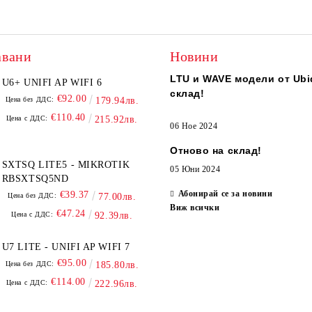
авани
Новини
LTU и WAVE модели от Ubiq
U6+ UNIFI AP WIFI 6
склад!
€92.00
Цена без ДДС:
179.94лв.
€110.40
Цена с ДДС:
215.92лв.
06 Ное 2024
Отново на склад!
SXTSQ LITE5 - MIKROTIK
05 Юни 2024
RBSXTSQ5ND
Абонирай се за новини
€39.37
Цена без ДДС:
77.00лв.
Виж всички
€47.24
Цена с ДДС:
92.39лв.
U7 LITE - UNIFI AP WIFI 7
€95.00
Цена без ДДС:
185.80лв.
€114.00
Цена с ДДС:
222.96лв.